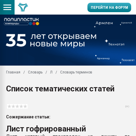
ПЕРЕЙТИ НА ФОРУМ
Помощь в подборе мат
Вакуум-формовочные 
ближайшее подмосковье
Подмосковье, Москва
28.07.2026 Автоматиза
первый план в перераб
Главная
Словарь
Л
Словарь терминов
пластмасс
28.07.2026 "Техноникол
Список тематических статей
ситуацией на строител
Всё, что касается выду
бутылок
( 0 )
Материал поверхности 
Сожержание статьи:
вакуумного формовани
Лист гофрированный
Продам отходы Компо
поликарбоната и АБС-п