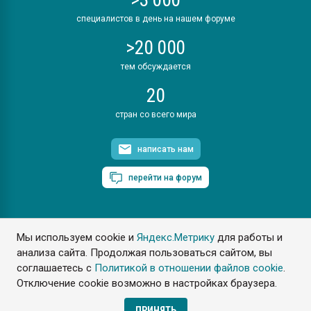
специалистов в день на нашем форуме
>20 000
тем обсуждается
20
стран со всего мира
написать нам
перейти на форум
Мы используем cookie и
Яндекс.Метрику
для работы и
ПластЭксперт © 2006. Все права защищены
анализа сайта. Продолжая пользоваться сайтом, вы
Разрешается копирование материалов сайта с обязательной
ссылкой на www.e-plastic.ru
соглашаетесь с
Политикой в отношении файлов cookie
.
Отключение cookie возможно в настройках браузера.
Разработка сайта
ПРИНЯТЬ