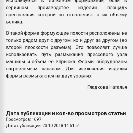
Используется в литьевом формовании, если в
Всё, что касается выду
серийном производстве изделий, площадь
бутылок
прессования которой по отношению к их объему
велика.
ПЕРЕЙТИ НА 
В такой форме формующие полости расположены не
только рядом друг с другом, но и друг за другом (во
второй плоскости разъема). Это позволяет лучше
использовать путь размыкания прессового узла
машины и объем ее впрыска. Формы оборудованы
нагреваемым каналом. Для извлечения изделия
формы размыкаются на двух уровнях.
Гладкова Наталья
Дата публикации и кол-во просмотров статьи
Просмотров: 1697
Дата публикации: 23.10.2018 14:51:51