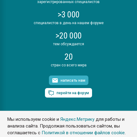
зарегистрированных специалистов
>3 000
специалистов в день на нашем форуме
>20 000
тем обсуждается
20
стран со всего мира
написать нам
перейти на форум
Мы используем cookie и
Яндекс.Метрику
для работы и
ПластЭксперт © 2006. Все права защищены
анализа сайта. Продолжая пользоваться сайтом, вы
Разрешается копирование материалов сайта с обязательной
ссылкой на www.e-plastic.ru
соглашаетесь с
Политикой в отношении файлов cookie
.