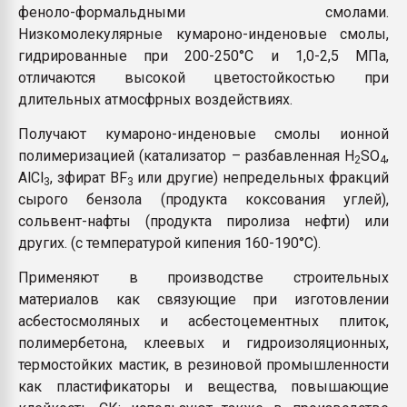
феноло-формальдными смолами.
Низкомолекулярные кумароно-инденовые смолы,
гидрированные при 200-250°С и 1,0-2,5 МПа,
отличаются высокой цветостойкостью при
длительных атмосфрных воздействиях.
Получают кумароно-инденовые смолы ионной
полимеризацией (катализатор – разбавленная H
SO
,
2
4
АlСl
, зфират BF
или другие) непредельных фракций
3
3
сырого бензола (продукта коксования углей),
сольвент-нафты (продукта пиролиза нефти) или
других. (с температурой кипения 160-190°С).
Применяют в производстве строительных
материалов как связующие при изготовлении
асбестосмоляных и асбестоцементных плиток,
полимербетона, клеевых и гидроизоляционных,
термостойких мастик, в резиновой промышленности
как пластификаторы и вещества, повышающие