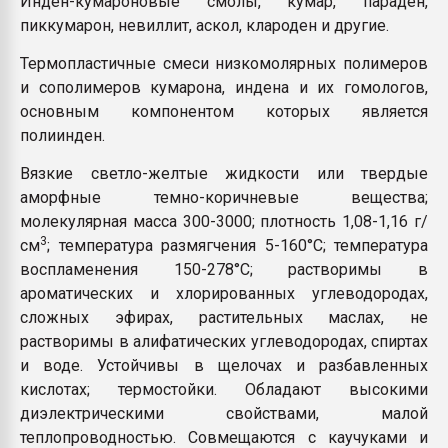
Инден-кумароновые смолы, кумар, параден,
Всё, что касается выду
пиккумарон, невиллит, аскол, клароден и другие.
бутылок
Термопластичные смеси низкомолярных полимеров
и сополимеров кумарона, индена и их гомологов,
ПЕРЕЙТИ НА 
основным компонентом которых является
полиинден.
Вязкие светло-желтые жидкости или твердые
аморфные темно-коричневые вещества;
молекулярная масса 300-3000; плотность 1,08-1,16 г/
3
см
; температура размягчения 5-160°С; температура
воспламенения 150-278°С; растворимы в
ароматических и хлорированных углеводородах,
сложных эфирах, растительных маслах, не
растворимы в алифатических углеводородах, спиртах
и воде. Устойчивы в щелочах и разбавленных
кислотах; термостойки. Обладают высокими
диэлектрическими свойствами, малой
теплопроводностью. Совмещаются с каучуками и