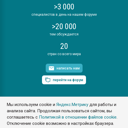
>3 000
специалистов в день на нашем форуме
>20 000
тем обсуждается
20
стран со всего мира
написать нам
перейти на форум
Мы используем cookie и
Яндекс.Метрику
для работы и
ПластЭксперт © 2006. Все права защищены
анализа сайта. Продолжая пользоваться сайтом, вы
Разрешается копирование материалов сайта с обязательной
ссылкой на www.e-plastic.ru
соглашаетесь с
Политикой в отношении файлов cookie
.
Отключение cookie возможно в настройках браузера.
Разработка сайта