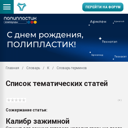
ПЕРЕЙТИ НА ФОРУМ
Помощь в подборе мат
Вакуум-формовочные 
ближайшее подмосковье
Подмосковье, Москва
28.07.2026 Автоматиза
первый план в перераб
Главная
Словарь
К
Словарь терминов
пластмасс
28.07.2026 "Техноникол
Список тематических статей
ситуацией на строител
Всё, что касается выду
бутылок
( 0 )
Материал поверхности 
Сожержание статьи:
вакуумного формовани
Калибр зажимной
Продам отходы Компо
поликарбоната и АБС-п