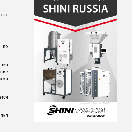
( 0 )
 по
ения
ние
акон
тся
алья