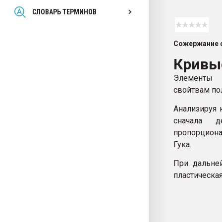
Всё, что касается выду
СЛОВАРЬ ТЕРМИНОВ
бутылок
Сожержание с
ПЕРЕЙТИ НА 
Кривы
Элементы 
свойтвам по
Анализируя 
сначала д
пропорциона
Гука.
При дальне
пластическа