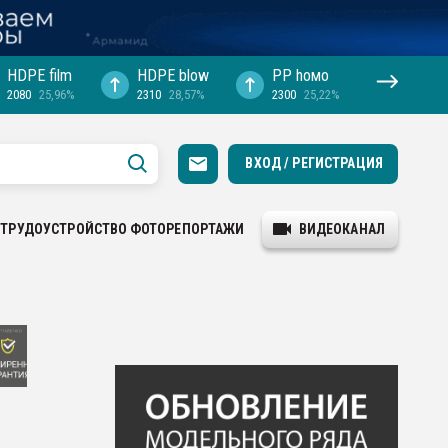
HDPE film
HDPE blow
PP hомо
2080
25,96%
2310
28,57%
2300
25,22%
ВХОД / РЕГИСТРАЦИЯ
ТРУДОУСТРОЙСТВО
ФОТОРЕПОРТАЖИ
ВИДЕОКАНАЛ