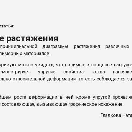
ва ПЭТ
татьи:
ФОРУМ
е растяжения
принципиальной диаграммы растяжения различных
лимерных материалов.
кривую можно увидеть, что полимер в процессе нагруж
емонстрирует упругие свойства, когда напряже
льно относительной деформации, то есть соблюдается з
йшем росте деформации в ней кроме упругой проявляе
я составляющая, вызывающая графическое искажение.
Гладкова Нат