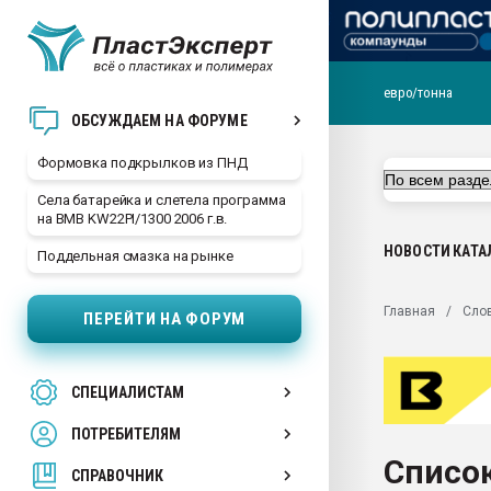
евро/тонна
Продажа готового бизн
ОБСУЖДАЕМ НА ФОРУМЕ
производство SPC лам
цикла
Формовка подкрылков из ПНД
29.07.2026 ФРП помог 
Села батарейка и слетела программа
заводу пластмасс" зах
на BMB KW22PI/1300 2006 г.в.
ППЭ
НОВОСТИ
КАТА
Поддельная смазка на рынке
Помощь в подборе мат
Вакуум-формовочные 
Главная
Сло
ПЕРЕЙТИ НА ФОРУМ
ближайшее подмосковье
Подмосковье, Москва
28.07.2026 Автоматиза
СПЕЦИАЛИСТАМ
первый план в перераб
пластмасс
ПОТРЕБИТЕЛЯМ
28.07.2026 "Техноникол
Список
ситуацией на строител
СПРАВОЧНИК