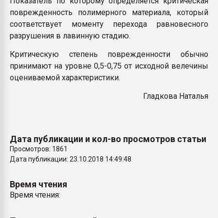
Показатель по которому определяется критическая
Всё, что касается выду
поврежденность полимерного материала, который
бутылок
соответствует моменту перехода равновесного
разрушения в лавинную стадию.
ПЕРЕЙТИ НА 
Критическую степень поврежденности обычно
принимают на уровне 0,5-0,75 от исходной велечины
оцениваемой характеристики.
Гладкова Наталья
Дата публикации и кол-во просмотров статьи
Просмотров: 1861
Дата публикации: 23.10.2018 14:49:48
Время чтения
Время чтения: