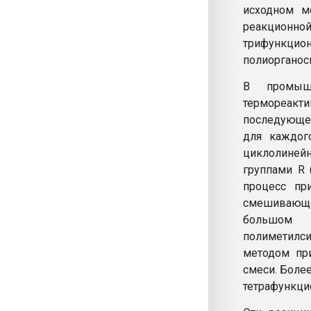
исходном м
реакционн
трифункци
полиорганос
В промышл
термореакти
последующей
для каждог
циклолиней
группами R 
процесс пр
смешивающ
большом 
полиметил
методом пр
смеси. Боле
тетрафункци