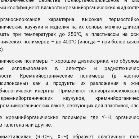
механические свойства полиорганосилоксанов и ма
ый коэффициент вязкости кремнийорганических жидкосте
ганосилоксанов характерна высокая термостойкос
нические каучуки и изделия на их основе можно длите
вать при температурах до 250°С, а пластмассы на ос
нических полимеров – до 400°С (иногда – при более выс
).
нические полимеры – хорошие диэлектрики, что обусло
е использование в электро- и радиотехничес
ности. Кремнийорганические полимеры (в частнос
илсилоксаны) как и продукты их разложения в жи
 биологически инертны. Применяют полиорганосилокса
кремнийорганических каучуков, кремнийорганичес
кремнийорганических лаков, связующих для пластмасс, кле
е кремнийорганические полимеры где Y=Н, органичес
м галогена или другие.
риметилсилан (R=СН
, X=H) образует эластичные пле
3