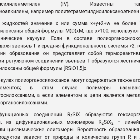
етилсилиленметилен (IV). Известны та
ноалкилены, например политетраметилдисилоксаноэтилен (
 жидкостей значение х или сумма х+у+2+w не более 1
илоксаны общей формулы М(D)xМ, где х>100, используют
анические каучуки. Если в составе полиорганосилокс
доля звеньев Т и средняя функциональность системы >2, т
дии образования он представляет собой термореактив
ри регулярном соединении звеньев Т образуются лестни
илоксаны общей формулы [RSiO1,5]x.
кулах полиорганосилоксанов могут содержаться также а
лементов; в этом случае полимеры называю
осилоксанами, а если элементом в цепи является мета
органосилоксанами.
нкционых соединений R
SiX образуются гексаорг
3
ы, из дифункциональных мономеров R
SiX
– линей
2
2
и циклимические олигомеры. Вероятность образования
родуктов зависит от природы и количества групп R и