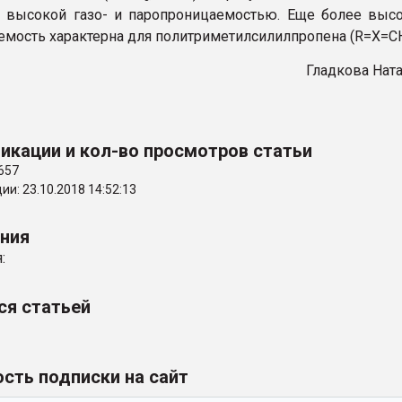
 высокой газо- и паропроницаемостью. Еще более выс
емость характерна для политриметилсилилпропена (R=X=С
Гладкова Нат
икации и кол-во просмотров статьи
657
и: 23.10.2018 14:52:13
ения
:
ся статьей
сть подписки на сайт