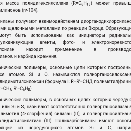
ая масса полидигексилсилана (R=С
Н
) может превыш
6
13
иллионов (n>104).
иланы получают взаимодействием диорганодихлорсилан
ими щелочными металлами по реакции Вюрца. Образующ
огут быть использованы как инициаторы радикаль
вулканизующие агенты, фото- и электронорезисто
тилсилан находит применение в производс
ланов и карбида кремния.
анические полимеры, основные цепи которых построен
ся атомов Si и О, называются полиорганосилоксана
лидиметилсилоксан (формула I; R=R'=СНД полиметил(фени
 R=CH
, R'=С
Н
).
3
6
5
нические полимеры, в основных цепях которых череду
N или Si и S, называют соответственно полиорганосилазан
лиметил (4-хлорфенил) силазан (II), и полиорганосилтиан
лидиэтилсилатиан (III). Поликарбосиланы имеют осно
тоящие из чередующихся атомов Si и С, напри