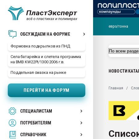
евро/тонна
Продажа готового бизн
ОБСУЖДАЕМ НА ФОРУМЕ
производство SPC лам
цикла
Формовка подкрылков из ПНД
29.07.2026 ФРП помог 
Села батарейка и слетела программа
заводу пластмасс" зах
на BMB KW22PI/1300 2006 г.в.
ППЭ
НОВОСТИ
КАТА
Поддельная смазка на рынке
Помощь в подборе мат
Вакуум-формовочные 
Главная
Сло
ПЕРЕЙТИ НА ФОРУМ
ближайшее подмосковье
Подмосковье, Москва
28.07.2026 Автоматиза
СПЕЦИАЛИСТАМ
первый план в перераб
пластмасс
ПОТРЕБИТЕЛЯМ
28.07.2026 "Техноникол
Список
ситуацией на строител
СПРАВОЧНИК