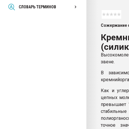
Всё, что касается выду
СЛОВАРЬ ТЕРМИНОВ
бутылок
Сожержание с
ПЕРЕЙТИ НА 
Кремн
(сили
Высокомоле
звене.
В зависим
кремнийорга
Как и углер
цепных моле
превышает 
стабильные
полиорганоси
точное зна