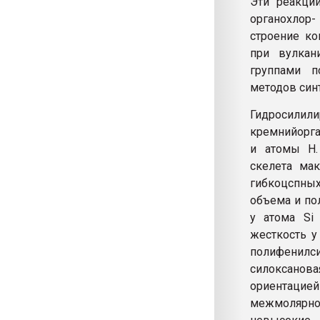
Эти реакци
органохлор
строение ко
при вулкан
группами п
методов син
Гидросилил
кремнийорга
и атомы Н.
скелета мак
гибкоцспных
объема и по
у атома Si
жесткость у
полифенилс
силоксанов
ориентацией
межмолярное