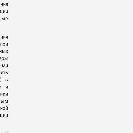
ния
ции
ные
ния
 при
чных
еры
ными
дить
5) в
е и
нии
ным
ной
ации