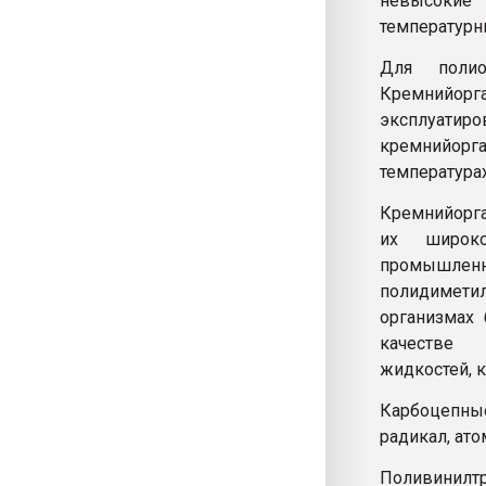
невысокие 
температурн
Для полиор
Кремнийорга
эксплуатиро
кремнийорга
температурах
Кремнийорга
их широко
промышлен
полидимет
организмах
качестве 
жидкостей, 
Карбоцепны
радикал, ато
Поливинилт