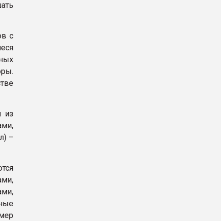
ать
ов с
иеся
ных
ры.
тве
ы из
ми,
л) –
ются
ами,
ами,
вные
мер