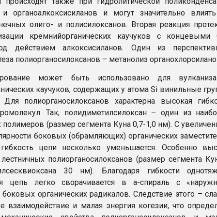
и происходят также при гидролитической поликонденс
- и органоалкоксисиланов и могут значительно влият
нечных олиго- и полисилоксанов. Вторая реакция проте
изации кремнийорганических каучуков с концевыми 
од действием алкоксисиланов. Один из перспектив
теза полиорганосилоксанов – метанолиз органохлорсилано
ирование может быть использовано для вулканиза
нических каучуков, содержащих у атома Si винильные гр
 Для полиорганосилоксанов характерна высокая гибко
ромолекул. Так, полидиметилсилоксан – один из наиб
 полимеров (размер сегмента Куна 0,7-1,0 нм). С увеличе
лярности боковых (обрамляющих) органических заместит
 гибкость цепи нeсколько уменьшается. Особенно выс
 лестничных полиорганосилоксанов (размер сегмента Ку
илсесквиоксана 30 нм). Благодаря гибкости однотяж
ая цепь легко сворачивается в a-спираль с «наружн
 боковых органических радикалов. Следствие этого – сл
 взаимодействие и малая энергия когезии, что опреде