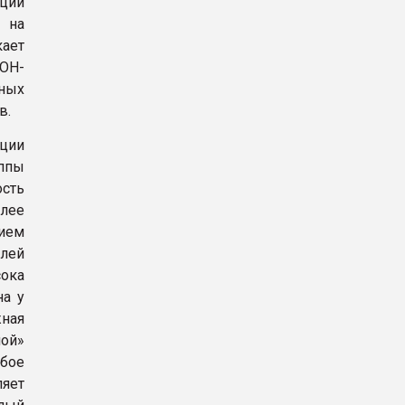
ации
ь на
кает
ОН-
ных
в.
ции
уппы
сть
олее
нием
елей
ока
на у
ная
ой»
абое
ляет