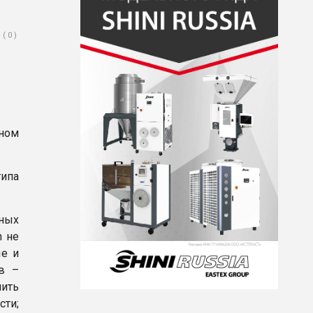
( 0 )
ном
ипа
нных
n не
ые и
в –
лить
ти;