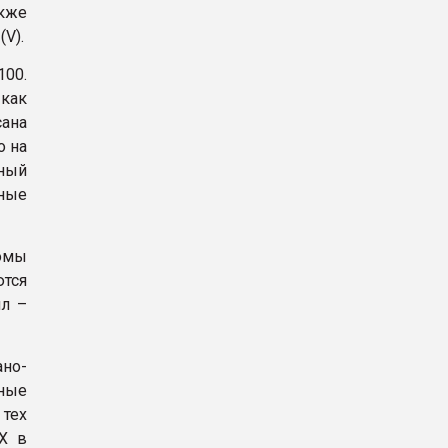
кже
V).
00.
 как
ана
о на
ный
чные
томы
тся
лл –
ано-
ные
 тех
 X в