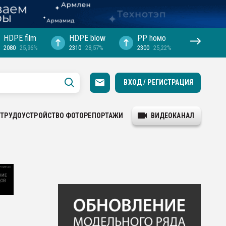
HDPE film
HDPE blow
PP hомо
2080
25,96%
2310
28,57%
2300
25,22%
ВХОД / РЕГИСТРАЦИЯ
ТРУДОУСТРОЙСТВО
ФОТОРЕПОРТАЖИ
ВИДЕОКАНАЛ