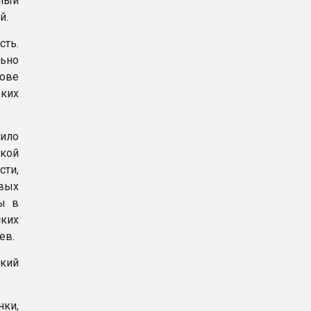
лый
й.
ть.
льно
нове
оких
вило
кой
ти,
вых
ны в
ких
ев.
кий
нки,