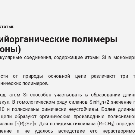
ва ПЭТ
татьи:
ФОРУМ
ийорганические полимеры
коны)
кулярные соединения, содержащие атомы Si в мономер
ости от природы основной цепи различают три т
нических полимеров.
од, атом Si способен участвовать в образовании дли
кул. В гомологическом ряду силанов SinH
n+2 значение 
2
10 и полисиланы химически неустойчивы. Более длинн
 цепи образуют органические производные полисилано
ланы [-(R)
Si-]n. Для полидиметилсилана (R=СН
) опреде
2
3
чение п не удалось вследствие его нерастворимос