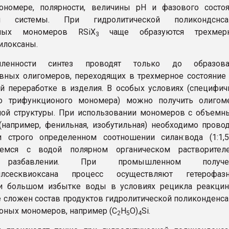
ономере, полярности, величины рН и фазового состоя
ой системы. При гидролитической поликондснса
оных мономеров RSiX
чаще образуются трехмер
3
илоксаны.
енности синтез проводят только до образова
вных олигомеров, переходящих в трехмерное состояние
 переработке в изделия. В особых условиях (специфи
о трифункционого мономера) можно получить олигом
ной структуры. При использовании мономеров с объем
(например, фенильная, изобутильная) необходимо прово
и строго определенном соотношении силан:вода (1:1,
емся с водой полярном органическом растворител
разбавлении. При промышленном получе
силсесквиоксана процесс осуществляют гетерофаз
и большом избытке воды в условиях рецикла реакцин
е сложен состав продуктов гидролитической поликонденс
оных мономеров, например (C
H
O)
Si.
2
5
4