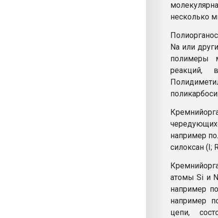
молекулярн
несколько м
Полиорганос
Na или друг
полимеры м
реакций, 
Полидиме
поликарбоси
Кремнийорг
чередующих
например по
силоксан (I;
Кремнийорга
атомы Si и 
например по
например по
цепи, сос