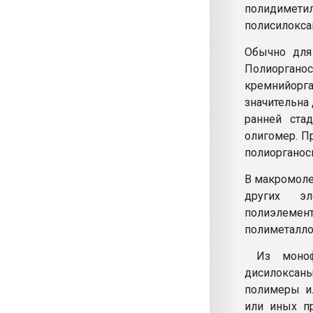
полидим
полисилокса
Обычно для
Полиорганос
кремнийорг
значительна 
ранней ста
олигомер. П
полиорганос
В макромоле
других э
полиэлемент
полиметалло
Из монофу
дисилоксан
полимеры ил
или иных п