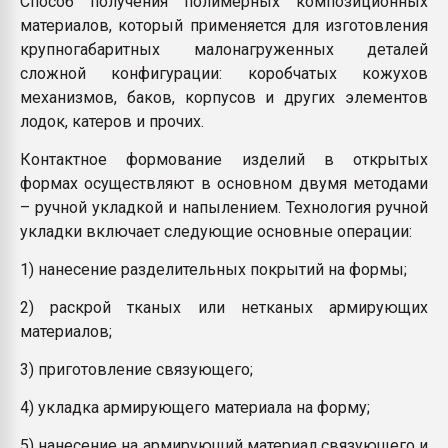
Способ получения полимерных композиционных
Всё, что касается выду
материалов, который применяется для изготовления
бутылок
крупногабаритных малонагруженных деталей
сложной конфигурации: коробчатых кожухов
ПЕРЕЙТИ НА 
механизмов, баков, корпусов и других элементов
лодок, катеров и прочих.
Контактное формование изделий в открытых
формах осуществляют в основном двумя методами
– ручной укладкой и напылением. Технология ручной
укладки включает следующие основные операции:
1) нанесение разделительных покрытий на формы;
2) раскрой тканых или нетканых армирующих
материалов;
3) приготовление связующего;
4) укладка армирующего материала на форму;
5) нанесение на армирующий материал связующего и