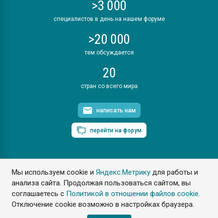
>3 000
специалистов в день на нашем форуме
>20 000
тем обсуждается
20
стран со всего мира
написать нам
перейти на форум
Мы используем cookie и
Яндекс.Метрику
для работы и
ПластЭксперт © 2006. Все права защищены
анализа сайта. Продолжая пользоваться сайтом, вы
Разрешается копирование материалов сайта с обязательной
ссылкой на www.e-plastic.ru
соглашаетесь с
Политикой в отношении файлов cookie
.
Отключение cookie возможно в настройках браузера.
Разработка сайта