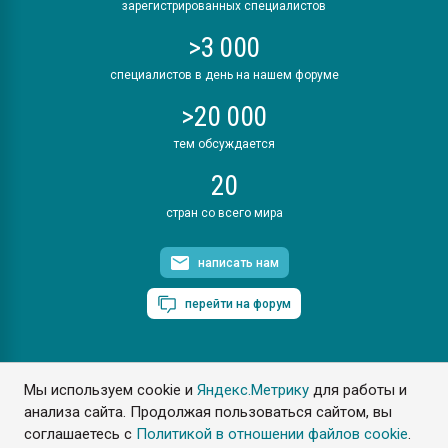
зарегистрированных специалистов
>3 000
специалистов в день на нашем форуме
>20 000
тем обсуждается
20
стран со всего мира
написать нам
перейти на форум
Мы используем cookie и
Яндекс.Метрику
для работы и
ПластЭксперт © 2006. Все права защищены
анализа сайта. Продолжая пользоваться сайтом, вы
Разрешается копирование материалов сайта с обязательной
ссылкой на www.e-plastic.ru
соглашаетесь с
Политикой в отношении файлов cookie
.