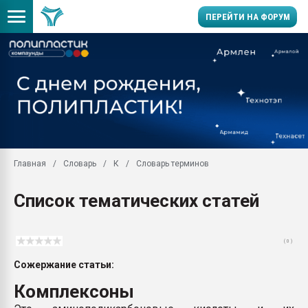
ПЕРЕЙТИ НА ФОРУМ
Помощь в подборе мат
Вакуум-формовочные 
ближайшее подмосковье
Подмосковье, Москва
28.07.2026 Автоматиза
первый план в перераб
Главная
Словарь
К
Словарь терминов
пластмасс
28.07.2026 "Техноникол
Список тематических статей
ситуацией на строител
Всё, что касается выду
бутылок
( 0 )
Материал поверхности 
Сожержание статьи:
вакуумного формовани
Комплексоны
Продам отходы Компо
поликарбоната и АБС-п