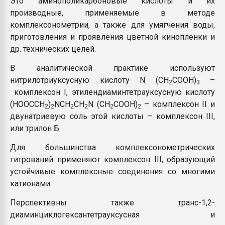
Это аминополикарбоновые кислоты и их
Armaloy PC/ABS-1IM че
производные, применяемые в методе
комплексонометрии, а также для умягчения воды,
приготовления и проявления цветной киноплёнки и
ПЕРЕЙТИ НА 
др. технических целей.
В аналитической практике используют
нитрилотриуксусную кислоту N (CH
COOH)
–
2
3
комплексон I, этилендиаминтетрауксусную кислоту
(HOOCCH
)
NCH
CH
N (CH
COOH)
– комплексон II и
2
2
2
2
2
2
двунатриевую соль этой кислоты – комплексон III,
или трилон Б.
Для большинства комплексонометрических
титрований применяют комплексон III, образующий
устойчивые комплексные соединения со многими
катионами.
Перспективны также транс-1,2-
диаминциклогексантетрауксусная и