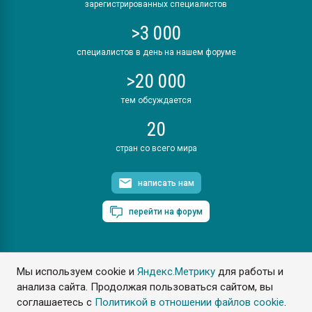
зарегистрированных специалистов
>3 000
специалистов в день на нашем форуме
>20 000
тем обсуждается
20
стран со всего мира
написать нам
перейти на форум
Мы используем cookie и
Яндекс.Метрику
для работы и
ПластЭксперт © 2006. Все права защищены
анализа сайта. Продолжая пользоваться сайтом, вы
Разрешается копирование материалов сайта с обязательной
ссылкой на www.e-plastic.ru
соглашаетесь с
Политикой в отношении файлов cookie
.