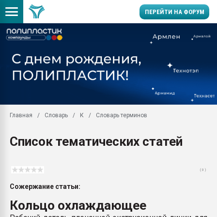
ПЕРЕЙТИ НА ФОРУМ
Помощь в подборе мат
Вакуум-формовочные 
ближайшее подмосковье
Подмосковье, Москва
28.07.2026 Автоматиза
первый план в перераб
Главная
Словарь
К
Словарь терминов
пластмасс
28.07.2026 "Техноникол
Список тематических статей
ситуацией на строител
Всё, что касается выду
бутылок
( 0 )
Материал поверхности 
Сожержание статьи:
вакуумного формовани
Кольцо охлаждающее
Продам отходы Компо
поликарбоната и АБС-п