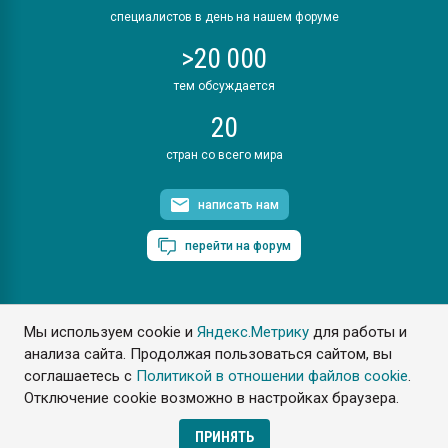
специалистов в день на нашем форуме
>20 000
тем обсуждается
20
стран со всего мира
написать нам
перейти на форум
Мы используем cookie и
Яндекс.Метрику
для работы и
ПластЭксперт © 2006. Все права защищены
анализа сайта. Продолжая пользоваться сайтом, вы
Разрешается копирование материалов сайта с обязательной
ссылкой на www.e-plastic.ru
соглашаетесь с
Политикой в отношении файлов cookie
.
Отключение cookie возможно в настройках браузера.
Разработка сайта
ПРИНЯТЬ