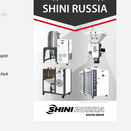
( 0 )
щее
алья