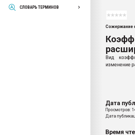
Всё, что касается выду
СЛОВАРЬ ТЕРМИНОВ
бутылок
Сожержание с
ПЕРЕЙТИ НА 
Коэфф
расши
Вид коэффи
изменение р
Дата публ
Просмотров: 1
Дата публикаци
Время чт