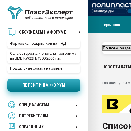
евро/тонна
Продажа готового бизн
ОБСУЖДАЕМ НА ФОРУМЕ
производство SPC лам
цикла
Формовка подкрылков из ПНД
29.07.2026 ФРП помог 
Села батарейка и слетела программа
заводу пластмасс" зах
на BMB KW22PI/1300 2006 г.в.
ППЭ
НОВОСТИ
КАТА
Поддельная смазка на рынке
Помощь в подборе мат
Вакуум-формовочные 
Главная
Сло
ПЕРЕЙТИ НА ФОРУМ
ближайшее подмосковье
Подмосковье, Москва
28.07.2026 Автоматиза
СПЕЦИАЛИСТАМ
первый план в перераб
пластмасс
ПОТРЕБИТЕЛЯМ
28.07.2026 "Техноникол
Список
ситуацией на строител
СПРАВОЧНИК