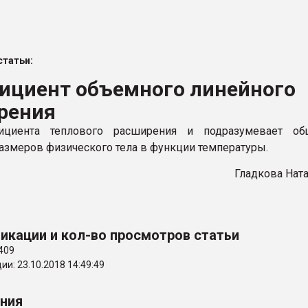
ва ПЭТ
татьи:
ФОРУМ
ициент объемного линейного
рения
циента теплового расширения и подразумевает об
азмеров физического тела в функции температуры.
Гладкова Нат
икации и кол-во просмотров статьи
409
и: 23.10.2018 14:49:49
ения