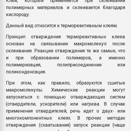
Клей, который применяется при склеивании
пластмасс
полимерных материалов и склеивается благодаря
кислороду.
28.07.2026 "Техноникол
ситуацией на строител
Данный вид относится к термореактивным клеям.
Принцип отверждения термореактивных клеев
ПЕРЕЙТИ НА 
основан на связывании макромолекул после
склеивания. Реакции отверждения те же самые, что
и при образовании полимеров, а именно
полимеризация, полиприсоединение или
поликонденсация.
При этом, как правило, образуются сшитые
макромолекулы. Химические реакции могут
запускаться с помощью отверждающих систем
(отвердители, ускорители) или нагрева. В случае
применения отвердителей, речь идет о двух- или
многокомпонентных клеях. В прочих методах
отверждения (схватывания) запуск реакции (чаще