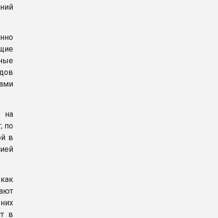
дний
енно
щие
ные
дов
рами
 на
; по
ой в
цией
как
ают
 них
ят в