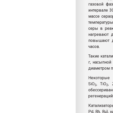
газовой фа
интервале 3
массе серао
температуры
серы в реак
нагревают д
повышают д
часов.
Такие катал
г, насыпной
диаметром по
Некоторые 
SiO
, TiO
, 
2
2
обессериван
регенераций 
Катализатор
Pd, Rh, Ru),