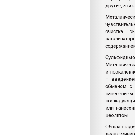
другие, а та
Металличес
чувствитель
очистка сы
катализатор
содержанием
Сульфидны
Металлическ
и прокаленн
– введение
обменом с 
нанесением
последующи
или нанесе
цеолитом.
Общая стади
деалюминир