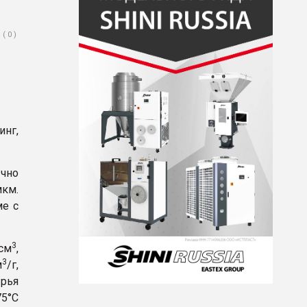
( 0 )
инг,
ычно
км.
ме с
3
/см
,
3
м
/г,
ырья
75°С