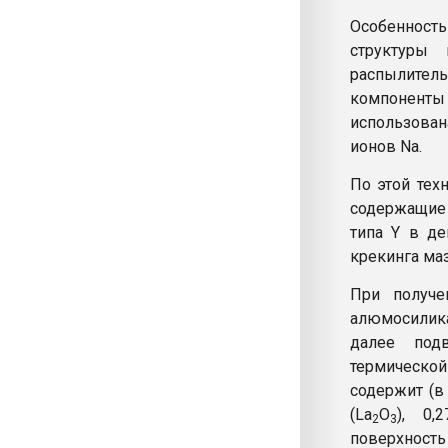
Особенност
структуры 
распылите
компоненты
использован
ионов Na.
По этой тех
содержащие 
типа Y в д
крекинга маз
При получе
алюмосилика
далее подв
термической
содержит (в 
(La
O
), 0,
2
3
поверхность