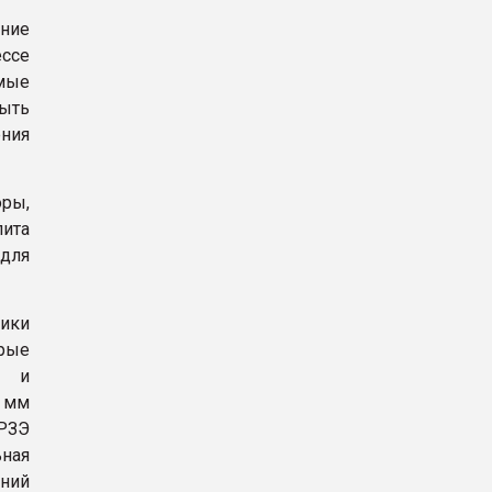
ние
ссе
мые
ыть
ения
оры,
лита
 для
ики
орые
и и
6 мм
 РЗЭ
ьная
дний