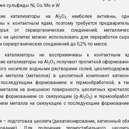
кже сульфиды Ni, Co, Мо и W.
кие катализаторы на Al
О
наиболее активны, одн
2
3
ны к контактным ядам, поэтому требуется предварител
рья от сераорганических соединений; металличес
ы на цеолитах можно использовать для переработки сыр
 сераорганических соединений до 0,2% по массе.
е катализаторы не восприимчивы к контактным яд
ие катализаторы на Al
О
получают пропиткой сформован
2
3
ого носителя водными растворами солей, цеолитсодерж
м металла (металлов) в цеолитный компонент катион
последующим формованием и термообработкой, а та
 металла на внешнюю поверхность цеолитных кристалл
м формованием со связующим (g-Al
О
) и термообрабо
2
3
нием металла на связующее с последующим формование
я – подготовка цеолита (декатионирование, катионный об
ование). Для получения термостабильного цеолитн