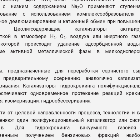
а с низким содержанием Na
O применяют ступенча
2
ование с использованием комплексообразователя 
ное деалюминирование и катионный обмен при повышен
ре. Цеолитсодержащие катализаторы активир
откой в атмосфере Н
, О
, воздуха или инертного газ
2
2
 которой происходит удаление адсорбционной вод
ние активной металлической фазы в мелкодисперс
ры, предназначенные для переработки сернистого сыр
 предварительному осернению аналогично катализат
ривания. Катализаторы гидрокрекинга полифункционал
еспечивают одновременное протекание реакций крекин
я, изомеризации, гидрообессеривания.
ти от целевой направленности процесса, технологии и 
еняют один полифункциональный катализатор или сист
оров. Для гидрокрекинга вакуумного газойл
твенным получением бензиновых фракций наибо