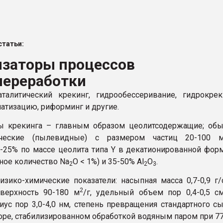
ва ПЭТ
татьи:
ФОРУМ
изаторы процессов
перерабoтки
талитический крекинг, гидрообессеривание, гидрокрек
атизацию, риформинг и другие.
ры крекинга – главным образом цеолитсодержащие; об
ческие (пылевидные) с размером частиц 20-100 м
-25% по массе цеолита типа Y в декатионированной фор
чное количество Na
O < 1%) и 35-50% Al
О
.
2
2
3
зико-химические показатели: насыпная масса 0,7-0,9 г
2
верхность 90-180 м
/г, удельный объем пор 0,4-0,5 с
иус пор 3,0-4,0 нм, степень превращения стандартного с
торе, стабилизированном обработкой водяным паром при 7