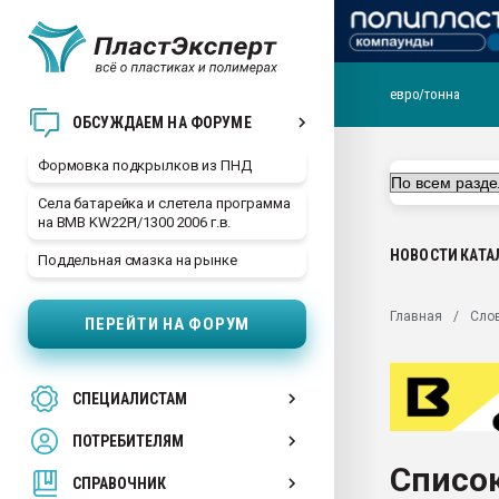
евро/тонна
Продажа готового бизн
ОБСУЖДАЕМ НА ФОРУМЕ
производство SPC лам
цикла
Формовка подкрылков из ПНД
29.07.2026 ФРП помог 
Села батарейка и слетела программа
заводу пластмасс" зах
на BMB KW22PI/1300 2006 г.в.
ППЭ
НОВОСТИ
КАТА
Поддельная смазка на рынке
Помощь в подборе мат
Вакуум-формовочные 
Главная
Сло
ПЕРЕЙТИ НА ФОРУМ
ближайшее подмосковье
Подмосковье, Москва
28.07.2026 Автоматиза
СПЕЦИАЛИСТАМ
первый план в перераб
пластмасс
ПОТРЕБИТЕЛЯМ
28.07.2026 "Техноникол
Список
ситуацией на строител
СПРАВОЧНИК