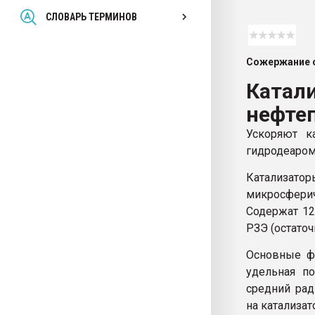
Всё, что касается выду
СЛОВАРЬ ТЕРМИНОВ
бутылок
Сожержание с
ПЕРЕЙТИ НА 
Катал
нефте
Ускоряют ка
гидродеаром
Катализато
микросфери
Содержат 12
РЗЭ (остато
Основные фи
удельная по
средний рад
на катализа