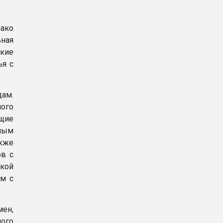
ако
ьная
кие
ья с
ам.
ного
ащие
ным
кже
ов с
ткой
м с
мен,
ого