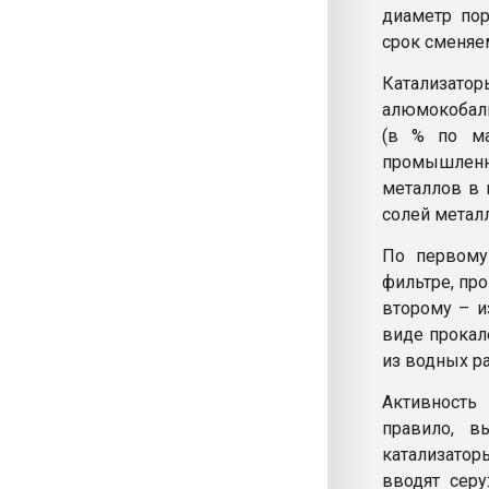
диаметр пор
срок сменяе
Катализато
алюмокобал
(в % по ма
промышлен
металлов в 
солей метал
По первому
фильтре, пр
второму – и
виде прокал
из водных ра
Активность
правило, в
катализато
вводят сер