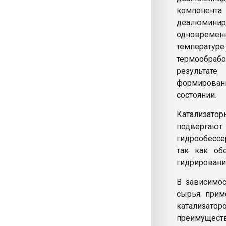
компонент
деалюминир
одновремен
температу
термообраб
результате
формирова
состоянии.
Катализато
подвергают
гидрообессе
так как об
гидрировани
В зависимос
сырья прим
катализат
преимущес