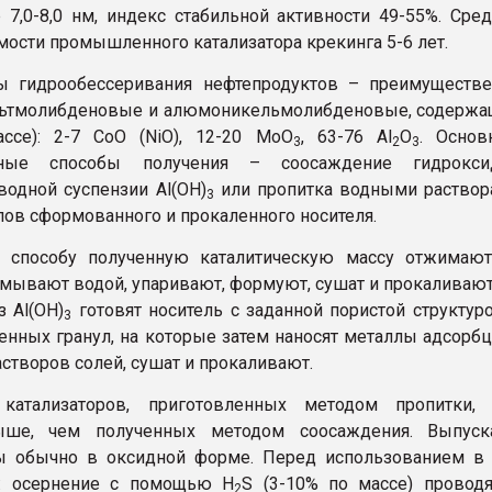
 7,0-8,0 нм, индекс стабильной активности 49-55%. Сре
мости промышленного катализатора крекинга 5-6 лет.
ры гидрообессеривания нефтепродуктов – преимуществ
ьтмолибденовые и алюмоникельмолибденовые, содержа
ссе): 2-7 СоО (NiO), 12-20 МоО
, 63-76 Al
О
. Основ
3
2
3
ные способы получения – соосаждение гидрокси
водной суспензии Al(ОН)
или пропитка водными раство
3
лов сформованного и прокаленного носителя.
 способу полученную каталитическую массу отжимают
омывают водой, упаривают, формуют, сушат и прокаливают
з Al(ОН)
готовят носитель с заданной пористой структур
3
енных гранул, на которые затем наносят металлы адсорб
створов солей, сушат и прокаливают.
 катализаторов, приготовленных методом пропитки, 
ыше, чем полученных методом соосаждения. Выпуск
ры обычно в оксидной форме. Перед использованием в
у: осернение с помощью H
S (3-10% по массе) провод
2