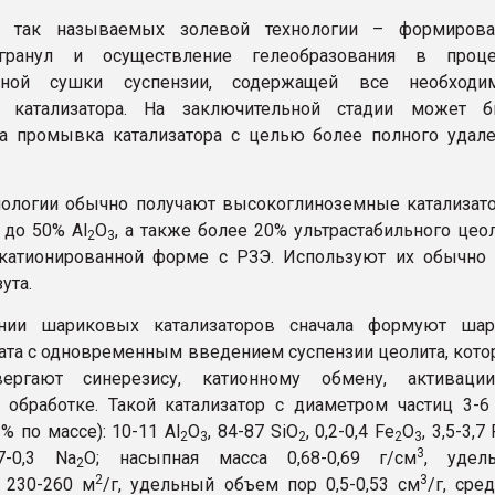
ь так называемых золевой технологии – формирова
гранул и осуществление гелеобразования в проце
льной сушки суспензии, содержащей все необходи
 катализатора. На заключительной стадии может б
а промывка катализатора с целью более полного удал
нологии обычно получают высокоглиноземные катализат
до 50% Al
О
, а также более 20% ультрастабильного цео
2
3
екатионированной форме с РЗЭ. Используют их обычно
ута.
нии шариковых катализаторов сначала формуют шар
та с одновременным введением суспензии цеолита, кот
ергают синерезису, катионному обмену, активаци
 обработке. Такой катализатор с диаметром частиц 3-
% по массе): 10-11 Al
О
, 84-87 SiO
, 0,2-0,4 Fe
O
, 3,5-3,7
2
3
2
2
3
3
27-0,3 Na
O; насыпная масса 0,68-0,69 г/см
, удел
2
2
3
 230-260 м
/г, удельный объем пор 0,5-0,53 см
/г, сре