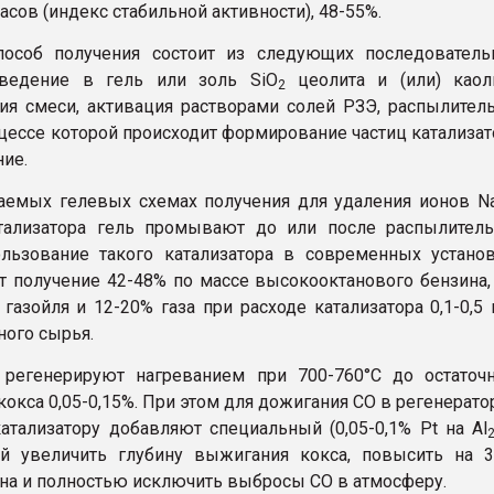
часов (индекс стабильной активности), 48-55%.
пособ получения состоит из следующих последователь
введение в гель или золь SiO
цеолита и (или) каол
2
ия смеси, активация растворами солей РЗЭ, распылител
оцессе которой происходит формирование частиц катализат
ние.
аемых гелевых схемах получения для удаления ионов N
тализатора гель промывают до или после распылитель
льзование такого катализатора в современных устано
т получение 42-48% по массе высокооктанового бензина,
газойля и 12-20% газа при расходе катализатора 0,1-0,5 
ного сырья.
 регенерируют нагреванием при 700-760°С до остаточ
окса 0,05-0,15%. При этом для дожигания СО в регенерато
атализатору добавляют специальный (0,05-0,1% Pt на Al
й увеличить глубину выжигания кокса, повысить на 3
на и полностью исключить выбросы СО в атмосферу.