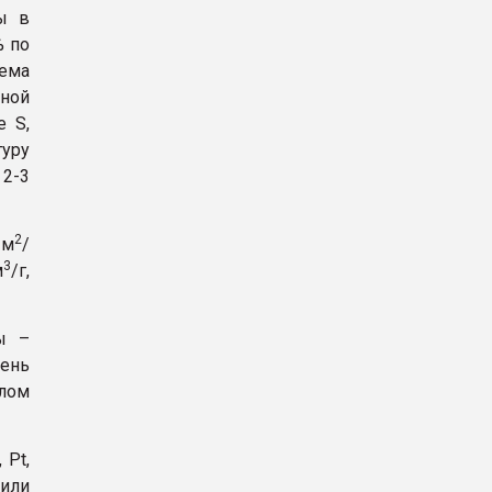
ы в
% по
ъема
рной
е S,
туру
2-3
2
 м
/
3
м
/г,
ы –
ень
слом
 Pt,
 или