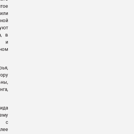
тое
или
ной
уют
а, в
ы и
ном
ья,
ору
ьны,
га,
вида
ему
я с
лее