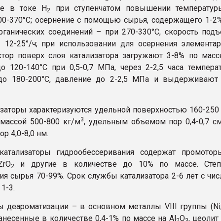
зе в токе Н
при ступенчатом повышении температур
2
00-370°С; осернение с помощью сырья, содержащего 1-2
рганических соединений – при 270-330°С, скорость под
 12-25°/ч; при использовании для осернения элемента
тор поверх слоя катализатора загружают 3-8% по масс
о 120-140°С при 0,5-0,7 МПа, через 2-2,5 часа темпера
о 180-200°С, давление до 2-2,5 МПа и выдерживают 
изаторы характеризуются удельной поверхностью 160-250
3
 массой 500-800 кг/м
, удельным объемом пор 0,4-0,7 с
р 4,0-8,0 нм.
катализаторы гидрообессеривания содержат промотор
ZrO
и другие в количестве до 10% по массе. Степ
2
ия сырья 70-99%. Срок службы катализатора 2-6 лет с чи
1-3.
ы деароматизации – в основном металлы VIII группы (Ni,
 нанесенные в количестве 0,4-1% по массе на Al
О
, цеолит
2
3