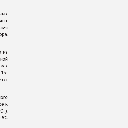
ных
ина,
ьная
ора,
a из
ной
вках
 15-
кг/т
ного
ре к
О
),
2
3
-5%