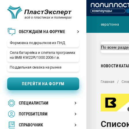
евро/тонна
Продажа готового бизн
ОБСУЖДАЕМ НА ФОРУМЕ
производство SPC лам
цикла
Формовка подкрылков из ПНД
29.07.2026 ФРП помог 
Села батарейка и слетела программа
заводу пластмасс" зах
на BMB KW22PI/1300 2006 г.в.
ППЭ
НОВОСТИ
КАТА
Поддельная смазка на рынке
Помощь в подборе мат
Вакуум-формовочные 
Главная
Сло
ПЕРЕЙТИ НА ФОРУМ
ближайшее подмосковье
Подмосковье, Москва
28.07.2026 Автоматиза
СПЕЦИАЛИСТАМ
первый план в перераб
пластмасс
ПОТРЕБИТЕЛЯМ
28.07.2026 "Техноникол
Список
ситуацией на строител
СПРАВОЧНИК