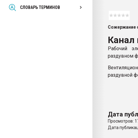
Всё, что касается выду
СЛОВАРЬ ТЕРМИНОВ
бутылок
Сожержание с
ПЕРЕЙТИ НА 
Канал
Рабочий эл
раздувном ф
Вентиляцио
раздувной ф
Дата публ
Просмотров: 1
Дата публикаци