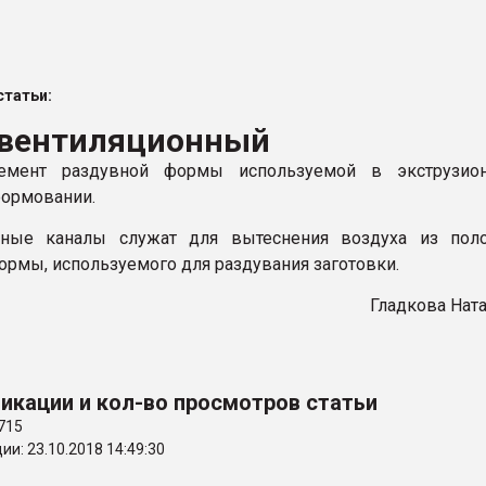
ва ПЭТ
татьи:
ФОРУМ
 вентиляционный
емент раздувной формы используемой в экструзион
ормовании.
нные каналы служат для вытеснения воздуха из поло
ормы, используемого для раздувания заготовки.
Гладкова Нат
икации и кол-во просмотров статьи
715
и: 23.10.2018 14:49:30