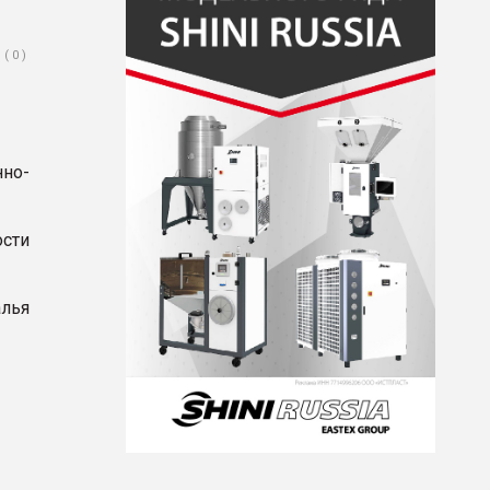
( 0 )
но-
сти
алья