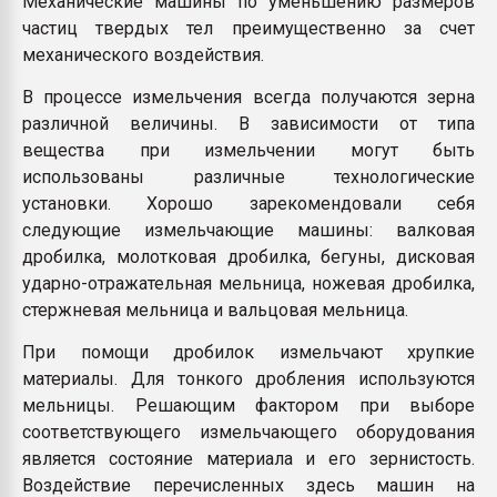
Механические машины по уменьшению размеров
пластмасс
частиц твердых тел преимущественно за счет
механического воздействия.
28.07.2026 "Техноникол
ситуацией на строител
В процессе измельчения всегда получаются зерна
различной величины. В зависимости от типа
ПЕРЕЙТИ НА 
вещества при измельчении могут быть
использованы различные технологические
установки. Хорошо зарекомендовали себя
следующие измельчающие машины: валковая
дробилка, молотковая дробилка, бегуны, дисковая
ударно-отражательная мельница, ножевая дробилка,
стержневая мельница и вальцовая мельница.
При помощи дробилок измельчают хрупкие
материалы. Для тонкого дробления используются
мельницы. Решающим фактором при выборе
соответствующего измельчающего оборудования
является состояние материала и его зернистость.
Воздействие перечисленных здесь машин на