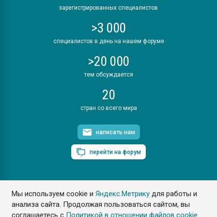
зарегистрированных специалистов
>3 000
специалистов в день на нашем форуме
>20 000
тем обсуждается
20
стран со всего мира
написать нам
перейти на форум
Мы используем cookie и
Яндекс.Метрику
для работы и
ПластЭксперт © 2006. Все права защищены
анализа сайта. Продолжая пользоваться сайтом, вы
Разрешается копирование материалов сайта с обязательной
ссылкой на www.e-plastic.ru
соглашаетесь с
Политикой в отношении файлов cookie
.