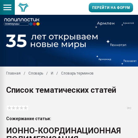
ПЕРЕЙТИ НА ФОРУМ
Помощь в подборе мат
Вакуум-формовочные 
ближайшее подмосковье
Подмосковье, Москва
28.07.2026 Автоматиза
первый план в перераб
Главная
Словарь
И
Словарь терминов
пластмасс
28.07.2026 "Техноникол
Список тематических статей
ситуацией на строител
Всё, что касается выду
бутылок
( 0 )
Материал поверхности 
Сожержание статьи:
вакуумного формовани
ИОННО-КООРДИНАЦИОННАЯ
Продам отходы Компо
поликарбоната и АБС-п