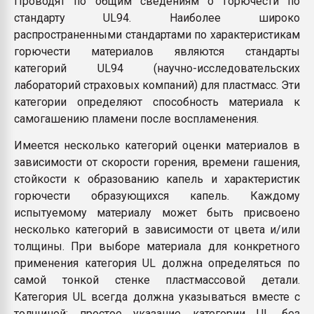
Проводят по общим сведениям о горючести по
Всё, что касается выду
стандарту UL94. Наиболее широко
бутылок
распространенными стандартами по характеристикам
горючести материалов являются стандарты
ПЕРЕЙТИ НА 
категорий UL94 (научно-исследовательских
лабораторий страховых компаний) для пластмасс. Эти
категории определяют способность материала к
самогашению пламени после воспламенения.
Имеется несколько категорий оценки материалов в
зависимости от скорости горения, времени гашения,
стойкости к образованию капель и характеристик
горючести образующихся капель. Каждому
испытуемому материалу может быть присвоено
несколько категорий в зависимости от цвета и/или
толщины. При выборе материала для конкретного
применения категория UL должна определяться по
самой тонкой стенке пластмассовой детали.
Категория UL всегда должна указываться вместе с
толщиной: простое указание категории UL без