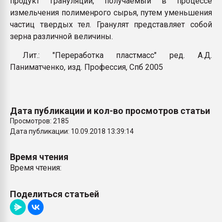
продукт грануляции, получаемый в процессе
Всё, что касается выду
измельчения полименрого сырья, путем уменьшения
бутылок
частиц твердых тел. Гранулят представляет собой
зерна различной величины.
ПЕРЕЙТИ НА 
Лит.: "Переработка пластмасс" ред. А.Д.
Паниматченко, изд. Профессия, Спб 2005
Дата публикации и кол-во просмотров статьи
Просмотров: 2185
Дата публикации: 10.09.2018 13:39:14
Время чтения
Время чтения:
Поделиться статьей