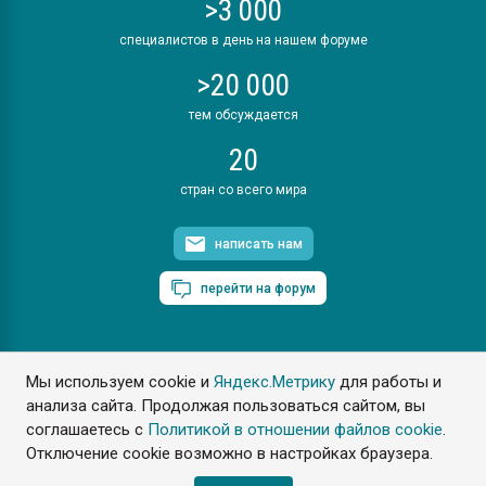
>3 000
специалистов в день на нашем форуме
>20 000
тем обсуждается
20
стран со всего мира
написать нам
перейти на форум
Мы используем cookie и
Яндекс.Метрику
для работы и
ПластЭксперт © 2006. Все права защищены
анализа сайта. Продолжая пользоваться сайтом, вы
Разрешается копирование материалов сайта с обязательной
ссылкой на www.e-plastic.ru
соглашаетесь с
Политикой в отношении файлов cookie
.
Отключение cookie возможно в настройках браузера.
Разработка сайта