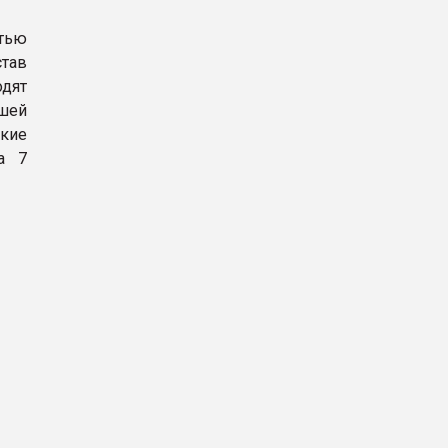
стью
став
дят
шей
кие
а 7