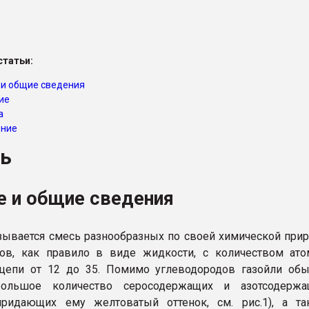
ва ПЭТ
татьи:
ФОРУМ
 и общие сведения
ие
а
ение
ль
е и общие сведения
зывается смесь разнообразных по своей химической при
дов, как правило в виде жидкости, с количеством ат
 цепи от 12 до 35. Помимо углеводородов газойли об
ольшое количество серосодержащих и азотсодержа
придающих ему желтоватый оттенок, см. рис.1), а та