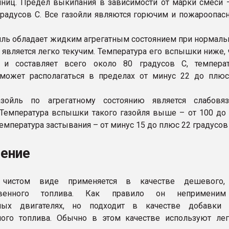
ниц. Предел выкипания в зависимости от марки смеси 
градусов С. Все газойли являются горючим и пожароопа
йль обладает жидким агрегатным состоянием при нормал
н является легко текучим. Температура его вспышки ниже,
 и составляет всего около 80 градусов C, температ
 может располагаться в пределах от минус 22 до плю
зойль по агрегатному состоянию является слабовяз
Температура вспышки такого газойля выше – от 100 до
температура застывания – от минус 15 до плюс 22 градусов 
ение
 чистом виде применяется в качестве дешевого,
ственного топлива. Как правило он непримени
ных двигателях, но подходит в качестве добавки 
ного топлива. Обычно в этом качестве используют ле