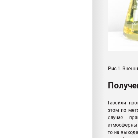
Рис.1. Внеш
Получе
Газойли про
этом по мет
случае пр
атмосферный
то на выход