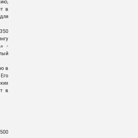
ию,
т в
 для
 350
ингу
ь» -
лый
но в
 Его
ских
ют в
 500