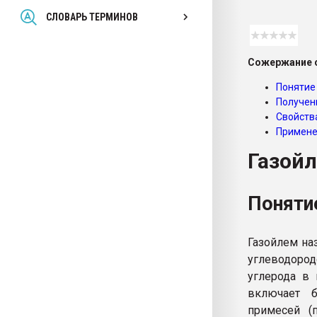
Всё, что касается выду
СЛОВАРЬ ТЕРМИНОВ
бутылок
Сожержание с
ПЕРЕЙТИ НА 
Понятие
Получен
Свойств
Примен
Газой
Поняти
Газойлем на
углеводоро
углерода в
включает б
примесей (