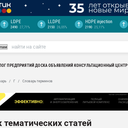
LDPE
LLDPE
HDPE injection
2490
27,71%
2150
26,05%
2190
25,11%
еса -
ината полного
"Ижевскому
ватить рынок
ЛОГ ПРЕДПРИЯТИЙ
ДОСКА ОБЪЯВЛЕНИЙ
КОНСУЛЬТАЦИОННЫЙ ЦЕНТР
ериала
машины:
варь
Г
Словарь терминов
, с.-в.
ция выходит на
отке
ь" довольна
 тематических статей
ьном рынке