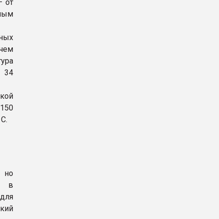
– от
сным
ьных
 чем
ура
с 34
кой
 150
C.
 но
м в
для
гкий