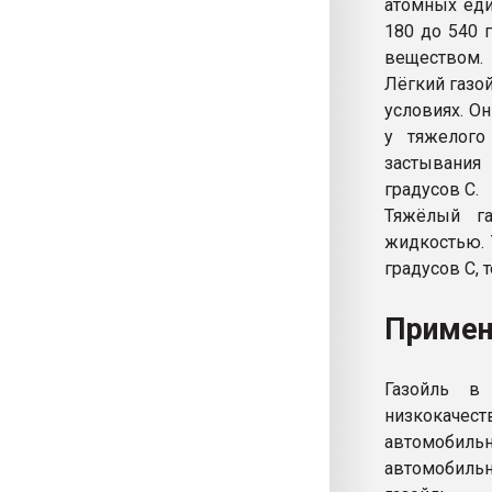
атомных еди
180 до 540 
веществом.
Лёгкий газо
условиях. О
у тяжелого
застывания
градусов C.
Тяжёлый га
жидкостью. 
градусов C, 
Примен
Газойль в
низкокаче
автомобиль
автомобиль