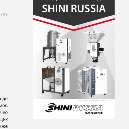
( 0 )
роде
омов
ычно
щих
кже