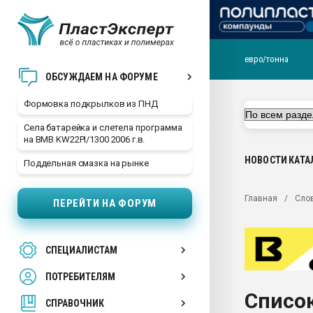
евро/тонна
Продажа готового бизн
ОБСУЖДАЕМ НА ФОРУМЕ
производство SPC лам
цикла
Формовка подкрылков из ПНД
29.07.2026 ФРП помог 
Села батарейка и слетела программа
заводу пластмасс" зах
на BMB KW22PI/1300 2006 г.в.
ППЭ
НОВОСТИ
КАТА
Поддельная смазка на рынке
Помощь в подборе мат
Вакуум-формовочные 
Главная
Сло
ПЕРЕЙТИ НА ФОРУМ
ближайшее подмосковье
Подмосковье, Москва
28.07.2026 Автоматиза
СПЕЦИАЛИСТАМ
первый план в перераб
пластмасс
ПОТРЕБИТЕЛЯМ
28.07.2026 "Техноникол
Список
ситуацией на строител
СПРАВОЧНИК