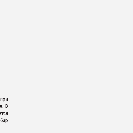
 при
е. В
тся
 бар