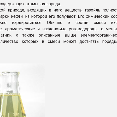
 содержащих атомы кислорода.
ой природе, входящих в него веществ, газойль полно
марки нефти, из которой его получают. Его химический со
ьно варьироваться. Обычно в состав смеси вхо
е, ароматические и нафтеновые углеводороды, с мень
атики, а также описанные выше элементорганичес
оличество которых в смеси может достигать порядк