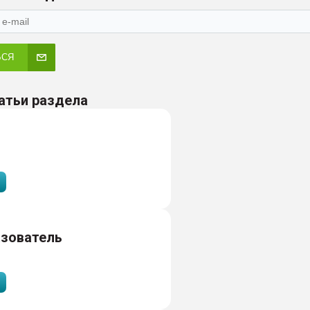
ЬСЯ
атьи раздела
азователь