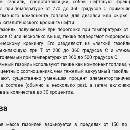
й газойль, представляющий собой нефтяную фракц
 при температуре от 270 до 360 градусов С применяе
еглавного компонента топлива для дизелей или сырья
 каталитического крекинга нефти.
азойль, получаемый при перегонке при температурах от
усов С или несколько выше, также подвергают гидрокрек
ическому крекингу. Его разделяют на «легкий газойл
ыкипающую при Т от 200 до 360 градусов С и «тяже
тгоняемый при температурах от 360 до 500 градусов С.
умный газойль используют также как компонент топлива, 
центных соотношениях, чем тяжелый вакуумный газойль.
вают, существенно уменьшая процент элементорганиче
в составе (обычно в несколько раз), а затем включа
ва в количестве до 30 процентов.
ва
ая масса газойлей варьируется в пределах от 150 до