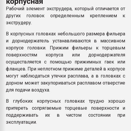
корпусная
Всё, что касается выду
Рабочий элемент экструдера, который отличается от
бутылок
других головок определенным креплением к
экструдеру
.
ПЕРЕЙТИ НА 
В корпусных головках небольшого размера фильера
и дорнодержатель устанавливаются в массивном
корпусе головки. Прижим фильеры к торцевым
поверхностям корпуса или дорнодержателя
осуществляется с помощью прижимных гаек или
фланцев. При неплотном прижиме деталей в корпусе
могут наблюдаться утечки расплава, а в головках с
дорном может закупориваться расплавом отверстие
для подачи воздуха.
В глубоких корпусных головках трудно хорошо
притереть сопрягаемые торцевые поверхности и
поддерживать их в чистом состоянии при
эксплуатации.