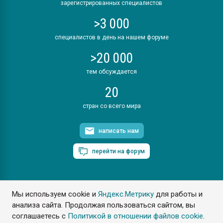
зарегистрированных специалистов
>3 000
специалистов в день на нашем форуме
>20 000
тем обсуждается
20
стран со всего мира
написать нам
перейти на форум
Мы используем cookie и
Яндекс.Метрику
для работы и
ПластЭксперт © 2006. Все права защищены
анализа сайта. Продолжая пользоваться сайтом, вы
Разрешается копирование материалов сайта с обязательной
ссылкой на www.e-plastic.ru
соглашаетесь с
Политикой в отношении файлов cookie
.