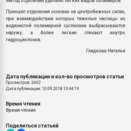
Метод отделения удельно легких видов полимеров.
Всё, что касается выду
бутылок
Принцип отделения основан на центробежных силах,
при взаимодействии которых тяжелые частицы из
водянистой полимерной суспензии выбрасываются
ПЕРЕЙТИ НА 
наружу, а более легкие стекают внутрь
гидроциклонов.
Гладкова Наталья
Дата публикации и кол-во просмотров статьи
Просмотров: 2602
Дата публикации: 10.09.2018 13:44:19
Время чтения
Время чтения:
Поделиться статьей