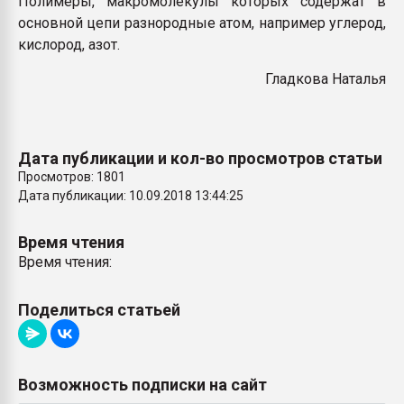
Полимеры, макромолекулы которых содержат в
Всё, что касается выду
основной цепи разнородные атом, например углерод,
бутылок
кислород, азот.
Гладкова Наталья
ПЕРЕЙТИ НА 
Дата публикации и кол-во просмотров статьи
Просмотров: 1801
Дата публикации: 10.09.2018 13:44:25
Время чтения
Время чтения:
Поделиться статьей
Возможность подписки на сайт