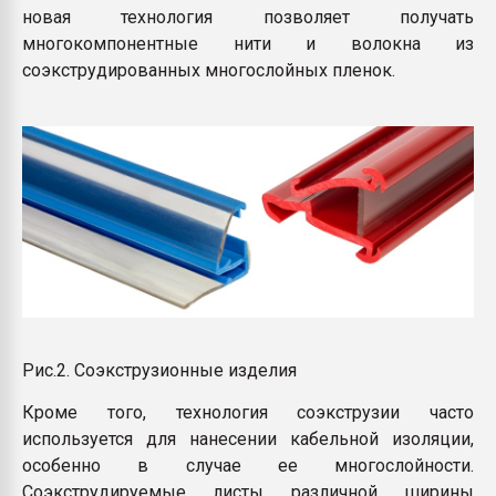
новая технология позволяет получать
многокомпонентные нити и волокна из
соэкструдированных многослойных пленок.
Рис.2. Соэкструзионные изделия
Кроме того, технология соэкструзии часто
используется для нанесении кабельной изоляции,
особенно в случае ее многослойности.
Соэкструдируемые листы различной ширины