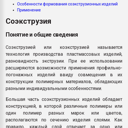
Особенности формования соэкструзионных изделий
Armaloy PC/ABS-1IM че
Применение
Соэкструзия
ПЕРЕЙТИ НА 
Понятие и общие сведения
Соэкструзией или коэкструзией называется
технология производства пластмассовых изделий,
разновидность экструзии. При ее использовании
расширяются возможности применения профильно-
погонажных изделий ввиду совмещения в их
конструкции полимерных материалов, обладающих
разными индивидуальными особенностями.
Большая часть соэкструзионных изделий обладает
конструкцией, в которой различные полимеры или
один полимер разных марок или цветов,
располагаются по сечению изделия слоями. Как
правило, каждый слой отвечает за одно или