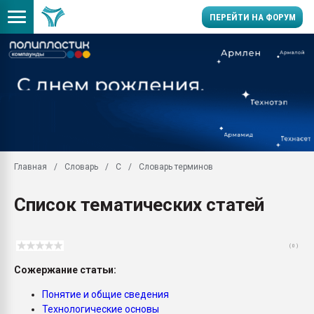
ПЕРЕЙТИ НА ФОРУМ
Помощь в подборе мат
Вакуум-формовочные 
ближайшее подмосковье
Подмосковье, Москва
28.07.2026 Автоматиза
первый план в перераб
Главная
Словарь
С
Словарь терминов
пластмасс
28.07.2026 "Техноникол
Список тематических статей
ситуацией на строител
Всё, что касается выду
бутылок
( 0 )
Материал поверхности 
Сожержание статьи:
вакуумного формовани
Понятие и общие сведения
Продам отходы Компо
Технологические основы
поликарбоната и АБС-п