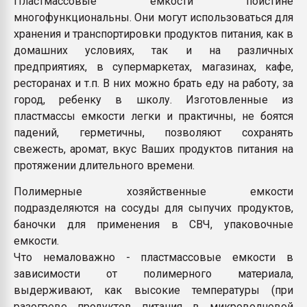
Пластмассовые емкости поистине
Всё, что касается выду
многофункциональны. Они могут использоваться для
бутылок
хранения и транспортировки продуктов питания, как в
домашних условиях, так и на различных
ПЕРЕЙТИ НА 
предприятиях, в супермаркетах, магазинах, кафе,
ресторанах и т.п. В них можно брать еду на работу, за
город, ребенку в школу. Изготовленные из
пластмассы емкости легки и практичны, не боятся
падений, герметичны, позволяют сохранять
свежесть, аромат, вкус Ваших продуктов питания на
протяжении длительного времени.
Полимерные хозяйственные емкости
подразделяются на сосуды для сыпучих продуктов,
баночки для применения в СВЧ, упаковочные
емкости.
Что немаловажно - пластмассовые емкости в
зависимости от полимерного материала,
выдерживают, как высокие температуры (при
разогреве продуктов питания в микроволновой