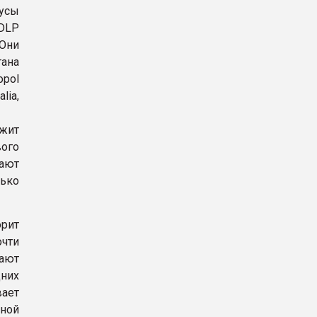
пусы
 DLP
 Они
тана
opol
ia,
жит
ого
дают
ько
рит
чти
вают
них
вает
ьной