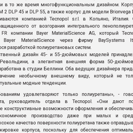
 и в то же время многофункциональным дизайном. Кор
M 2 DLP 45 и DLP 55, а также корпус для модели Brionvega
иваются компанией Тесnopol s.r.l. в Копьяно, Италия.
защищенного от возгорания интегрального пенополиуре
FR компании Bayer МаterialScience AG, который Tecn
 Bayer MaterialScience через фирму BaySystems Ital
я разработкой полиуретановых систем.
ственный дизайн 45- и 55-дюймовых моделей принадле
евольдини, а элегантная внешняя форма 50-дюймов
зработана в студии Беллини. Оба ведущих дизайнера при
ачение необычному внешнему виду, который не тол
ктуальные модные тенденции.
бованиям удовлетворяют только полиуретаны», - гово
та, руководитель отдела в Tecnopol. «Они дают по
е конструктивные возможности оформления и обеспечи
экономичное производство даже при малых и сред
ысокое качество поверхности полиуретана также оправды
кировке корпуса, поскольку для обеспечения оптимал