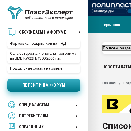
евро/тонна
Продажа готового бизн
ОБСУЖДАЕМ НА ФОРУМЕ
производство SPC лам
цикла
Формовка подкрылков из ПНД
29.07.2026 ФРП помог 
Села батарейка и слетела программа
заводу пластмасс" зах
на BMB KW22PI/1300 2006 г.в.
ППЭ
НОВОСТИ
КАТА
Поддельная смазка на рынке
Помощь в подборе мат
Вакуум-формовочные 
Главная
Пот
ПЕРЕЙТИ НА ФОРУМ
ближайшее подмосковье
Подмосковье, Москва
28.07.2026 Автоматиза
СПЕЦИАЛИСТАМ
первый план в перераб
пластмасс
ПОТРЕБИТЕЛЯМ
28.07.2026 "Техноникол
Список
ситуацией на строител
СПРАВОЧНИК