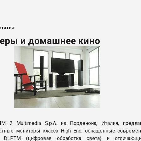
ва ПЭТ
татьи:
ФОРУМ
еры и домашнее кино
M 2 Multimedia S.p.A. из Порденона, Италия, предла
атные мониторы класса High End, оснащенные совреме
й DLPTM (цифровая обработка света) и отличающи