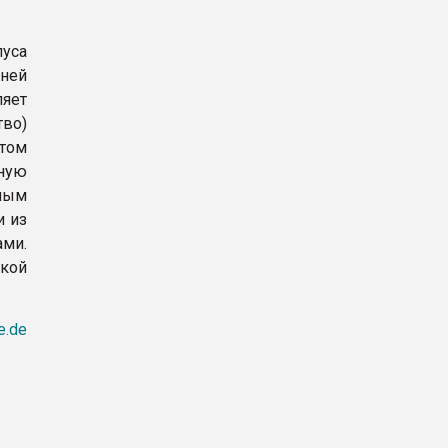
уса
ней
яет
тво)
том
ную
ным
и из
ми.
кой
e.de