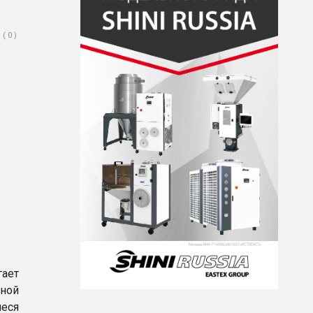
( 0 )
гает
нной
еся