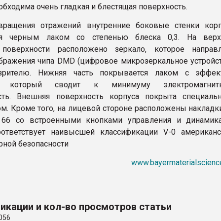
обходима очень гладкая и блестящая поверхность.
вращения отражений внутренние боковые стенки корп
я черным лаком со степенью блеска 0,3. На верх
 поверхности расположено зеркало, которое направл
бражения чипа DMD (цифровое микрозеркальное устройс
зрителю. Нижняя часть покрывается лаком с эффек
», который сводит к минимуму электромагнит
сть. Внешняя поверхность корпуса покрыта специаль
м. Кроме того, на лицевой стороне расположены накладк
 66 со встроенными кнопками управления и динамика
оответствует наивысшей классификации V-0 американс
ной безопасности
www.bayermaterialscienc
икации и кол-во просмотров статьи
056