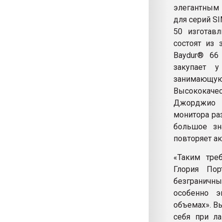
элегантным
для серий SI
50 изготавл
состоят из 
Baydur® 66 
закупает у
занимающуюс
Высококаче
Джорджио Р
монитора ра
большое зн
повторяет а
«Таким тре
Глория Пор
безграничны
особенно 
объемах». В
себя при ла