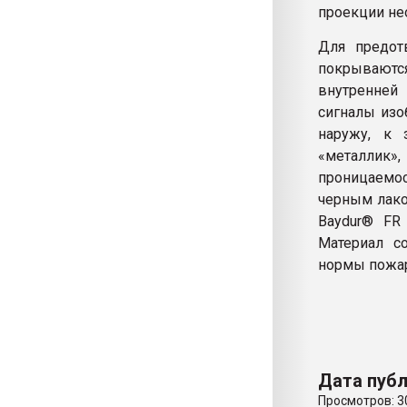
проекции не
Для предот
покрываютс
внутренней
сигналы изо
наружу, к 
«металлик
проницаемо
черным лако
Baydur® FR
Материал с
нормы пожар
Дата публ
Просмотров: 3