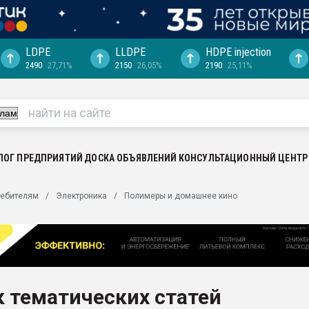
LDPE
LLDPE
HDPE injection
2490
27,71%
2150
26,05%
2190
25,11%
еса -
ината полного
"Ижевскому
ватить рынок
ЛОГ ПРЕДПРИЯТИЙ
ДОСКА ОБЪЯВЛЕНИЙ
КОНСУЛЬТАЦИОННЫЙ ЦЕНТР
ериала
машины:
ребителям
Электроника
Полимеры и домашнее кино
, с.-в.
ция выходит на
отке
ь" довольна
 тематических статей
ьном рынке