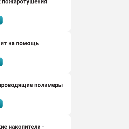
х пожаротушения
шит на помощь
проводящие полимеры
ие накопители -