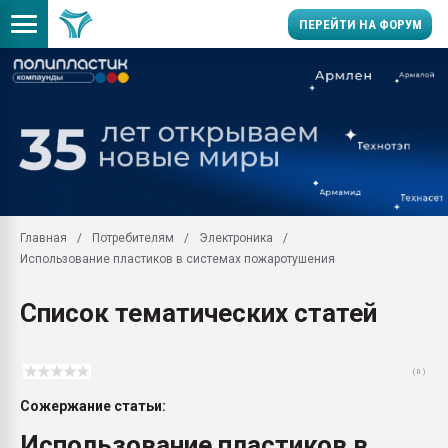
ПЕРЕЙТИ НА ФОРУМ
Продажа готового бизн
производство SPC лам
цикла
29.07.2026 ФРП помог 
заводу пластмасс" зах
ППЭ
Главная
Потребителям
Электроника
Помощь в подборе мат
Использование пластиков в системах пожаротушения
Вакуум-формовочные 
ближайшее подмосковье
Список тематических статей
Подмосковье, Москва
28.07.2026 Автоматиза
первый план в перераб
( 0 )
пластмасс
Сожержание статьи:
28.07.2026 "Техноникол
ситуацией на строител
Использование пластиков в