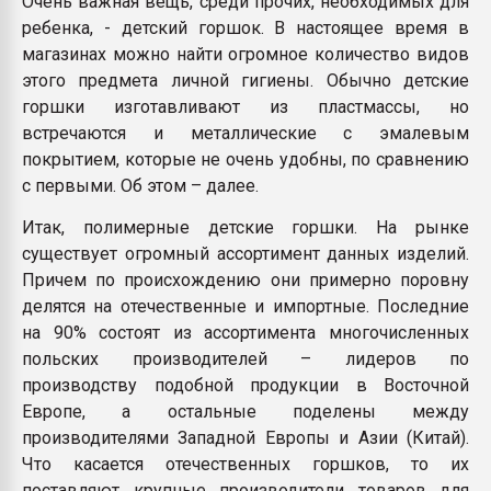
Очень важная вещь, среди прочих, необходимых для
Всё, что касается выду
ребенка, - детский горшок. В настоящее время в
бутылок
магазинах можно найти огромное количество видов
этого предмета личной гигиены. Обычно детские
ПЕРЕЙТИ НА 
горшки изготавливают из пластмассы, но
встречаются и металлические с эмалевым
покрытием, которые не очень удобны, по сравнению
с первыми. Об этом – далее.
Итак, полимерные детские горшки. На рынке
существует огромный ассортимент данных изделий.
Причем по происхождению они примерно поровну
делятся на отечественные и импортные. Последние
на 90% состоят из ассортимента многочисленных
польских производителей – лидеров по
производству подобной продукции в Восточной
Европе, а остальные поделены между
производителями Западной Европы и Азии (Китай).
Что касается отечественных горшков, то их
поставляют крупные производители товаров для