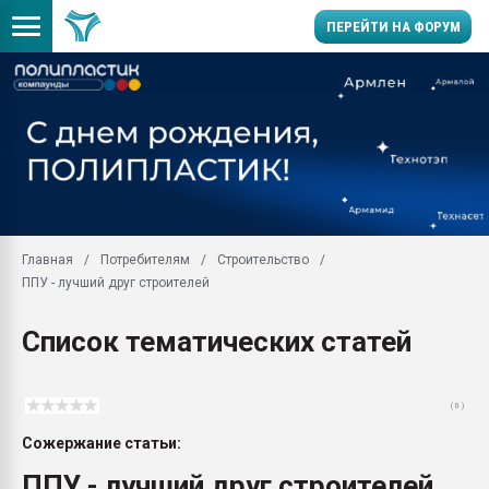
ПЕРЕЙТИ НА ФОРУМ
Продажа готового бизн
производство SPC лам
цикла
29.07.2026 ФРП помог 
заводу пластмасс" зах
ППЭ
Главная
Потребителям
Строительство
Помощь в подборе мат
ППУ - лучший друг строителей
Вакуум-формовочные 
ближайшее подмосковье
Список тематических статей
Подмосковье, Москва
28.07.2026 Автоматиза
первый план в перераб
( 0 )
пластмасс
Сожержание статьи:
28.07.2026 "Техноникол
ситуацией на строител
ППУ - лучший друг строителей