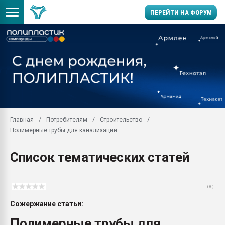
ПЕРЕЙТИ НА ФОРУМ
Продажа готового бизн
производство SPC лам
цикла
29.07.2026 ФРП помог 
заводу пластмасс" зах
ППЭ
Главная
Потребителям
Строительство
Помощь в подборе мат
Полимерные трубы для канализации
Вакуум-формовочные 
ближайшее подмосковье
Список тематических статей
Подмосковье, Москва
28.07.2026 Автоматиза
первый план в перераб
( 0 )
пластмасс
Сожержание статьи:
28.07.2026 "Техноникол
ситуацией на строител
Полимерные трубы для