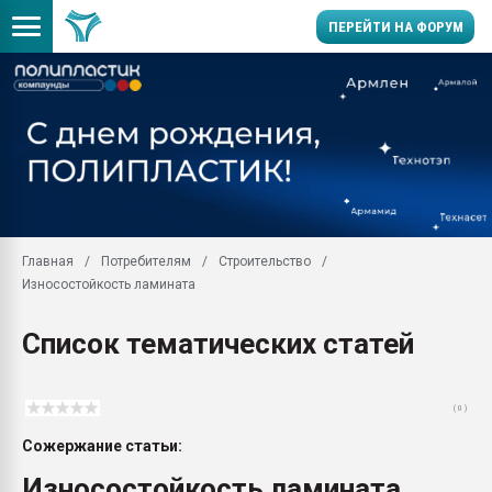
ПЕРЕЙТИ НА ФОРУМ
Помощь в подборе мат
Вакуум-формовочные 
ближайшее подмосковье
Подмосковье, Москва
28.07.2026 Автоматиза
первый план в перераб
Главная
Потребителям
Строительство
пластмасс
Износостойкость ламината
28.07.2026 "Техноникол
ситуацией на строител
Список тематических статей
Всё, что касается выду
бутылок
( 0 )
Материал поверхности 
вакуумного формовани
Сожержание статьи:
Продам отходы Компо
Износостойкость ламината
поликарбоната и АБС-п