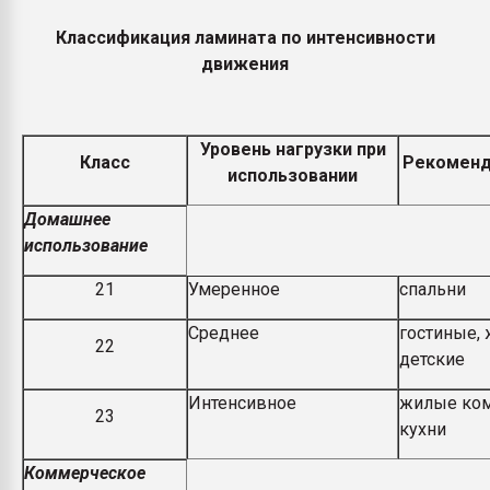
Классификация ламината по интенсивности
движения
Уровень нагрузки при
Класс
Рекоменд
использовании
Домашнее
использование
21
Умеренное
спальни
Среднее
гостиные,
22
детские
Интенсивное
жилые ком
23
кухни
Коммерческое