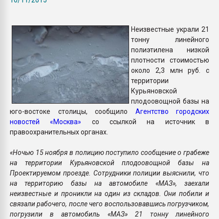
Всё, что касается выду
бутылок
Неизвестные украли 21
тонну линейного
ПЕРЕЙТИ НА 
полиэтилена низкой
плотности стоимостью
около 2,3 млн руб. с
территории
Курьяновской
плодоовощной базы на
юго-востоке столицы, сообщило
Агентство городских
новостей «Москва»
со ссылкой на источник в
правоохранительных органах.
«Ночью 15 ноября в полицию поступило сообщение о грабеже
на территории Курьяновской плодоовощной базы на
Проектируемом проезде. Сотрудники полиции выяснили, что
на территорию базы на автомобиле «МАЗ», заехали
неизвестные и проникли на один из складов. Они побили и
связали рабочего, после чего воспользовавшись погрузчиком,
погрузили в автомобиль «МАЗ» 21 тонну линейного