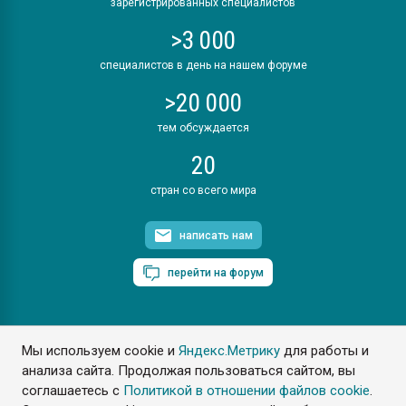
зарегистрированных специалистов
>3 000
специалистов в день на нашем форуме
>20 000
тем обсуждается
20
стран со всего мира
написать нам
перейти на форум
Мы используем cookie и
Яндекс.Метрику
для работы и
ПластЭксперт © 2006. Все права защищены
анализа сайта. Продолжая пользоваться сайтом, вы
Разрешается копирование материалов сайта с обязательной
ссылкой на www.e-plastic.ru
соглашаетесь с
Политикой в отношении файлов cookie
.