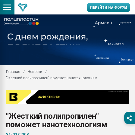
ПЕРЕЙТИ НА ФОРУМ
Продажа готового бизн
производство SPC лам
цикла
29.07.2026 ФРП помог 
заводу пластмасс" зах
ППЭ
Главная
Новости
Помощь в подборе мат
"Жесткий полипропилен" поможет нанотехнологиям
Вакуум-формовочные 
ближайшее подмосковье
Подмосковье, Москва
28.07.2026 Автоматиза
первый план в перераб
"Жесткий полипропилен"
пластмасс
поможет нанотехнологиям
28.07.2026 "Техноникол
ситуацией на строител
31/01/2008