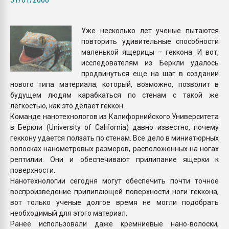
Всё, что касается выду
бутылок
Уже несколько лет ученые пытаются
повторить удивительные способности
ПЕРЕЙТИ НА 
маленькой ящерицы – геккона. И вот,
исследователям из Беркли удалось
продвинуться еще на шаг в создании
нового типа материала, который, возможно, позволит в
будущем людям карабкаться по стенам с такой же
легкостью, как это делает геккон.
Команде нанотехнологов из Калифорнийского Университета
в Беркли (University of California) давно известно, почему
геккону удается ползать по стенам. Все дело в миниатюрных
волосках нанометровых размеров, расположенных на ногах
рептилии. Они и обеспечивают прилипание ящерки к
поверхности.
Нанотехнологии сегодня могут обеспечить почти точное
воспроизведение прилипающей поверхности ноги геккона,
вот только ученые долгое время не могли подобрать
необходимый для этого материал.
Ранее использовали даже кремниевые нано-волоски,