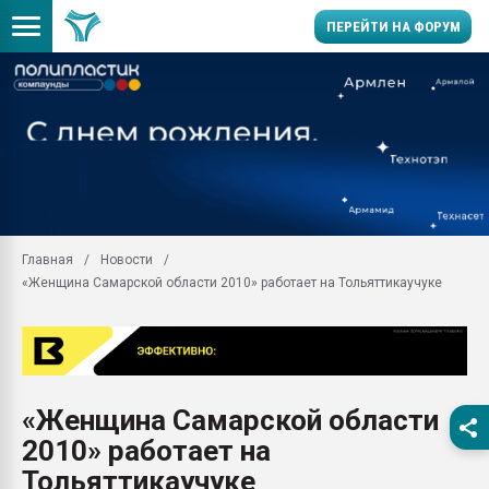
ПЕРЕЙТИ НА ФОРУМ
Помощь в подборе мат
Вакуум-формовочные 
ближайшее подмосковье
Подмосковье, Москва
28.07.2026 Автоматиза
первый план в перераб
Главная
Новости
пластмасс
«Женщина Самарской области 2010» работает на Тольяттикаучуке
28.07.2026 "Техноникол
ситуацией на строител
Всё, что касается выду
бутылок
«Женщина Самарской области
Материал поверхности 
вакуумного формовани
2010» работает на
Продам отходы Компо
Тольяттикаучуке
поликарбоната и АБС-п