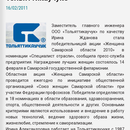
Armaloy PC/ABS-1IM че
16/02/2011
ПЕРЕЙТИ НА 
Заместитель главного инженера
ООО «Тольяттикаучук» по качеству
Ирина Жданова стала
победительницей акции «Женщина
Самарской области 2010» в
номинации «Специалист отрасли», сообщила пресс-служба
предприятия. Награждение лучших женщин состоялось 14
февраля в Самарской государственной филармонии.
Областная акция «Женщина Самарской области»
проводится ежегодно по инициативе общественной
организацией «Союз женщин Самарской области» при
участии Федерации профсоюзов. Победители определяются
в 18 номинациях в области образования, здравоохранения,
спорта, общественной деятельности и других. Основными
критериями являются использование и внедрение в работу
новых технологий, ведение здорового образа жизни,
жизнелюбие, стремление к самореализации.
Ирина Александровна работает на Тольяттикаучуке с 1987