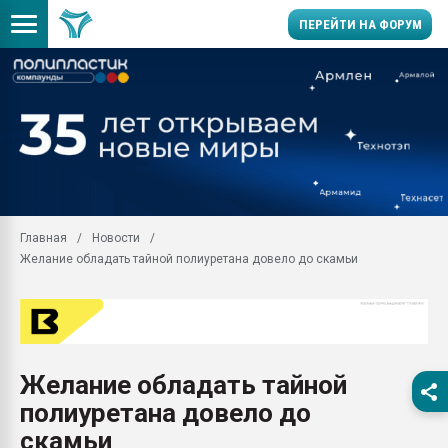
ПЕРЕЙТИ НА ФОРУМ
28.07.2026 Автоматиза
первый план в перераб
пластмасс
28.07.2026 "Техноникол
ситуацией на строител
Всё, что касается выду
Главная
Новости
бутылок
Желание обладать тайной полиуретана довело до скамьи
Материал поверхности 
вакуумного формовани
Продам отходы Компо
поликарбоната и АБС-п
Armaloy PC/ABS-1IM че
Желание обладать тайной
26.07.2022 "Сибирский т
полиуретана довело до
намного дороже
скамьи
Профильная литератур