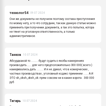
технолог54
09.07.2024
Они же документы не получили поэтому состава преступления
по моему нету, а то что сотрудник, так как данную статью можно
применить при получении документа, а так это попытка, котора
не тянет на уголовную ответственность, а только
административное.
Танков
10.07.2024
Абсурдкакой то ...........будут судить о якобы намерениях
производить ...... для чего предположительно 300 000( всего )
намеривались дать .......... И я не думал, что в комерческих ,
частных производствах , уголовный кодекс применим ....... А И
ЭТО sh_oksh_oksh_ok: прям совсем ни в какие ворота . 300 000
руб
Тигирь
10.07.2024