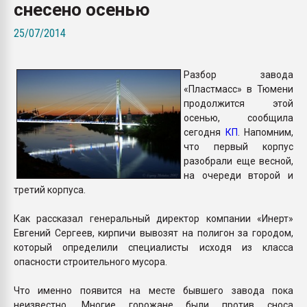
снесено осенью
Всё, что касается выду
бутылок
25/07/2014
ПЕРЕЙТИ НА 
Разбор завода
«Пластмасс» в Тюмени
продолжится этой
осенью, сообщила
сегодня
КП
. Напомним,
что первый корпус
разобрали еще весной,
на очереди второй и
третий корпуса.
Как рассказал генеральный директор компании «Инерт»
Евгений Сергеев, кирпичи вывозят на полигон за городом,
который определили специалисты исходя из класса
опасности строительного мусора.
Что именно появится на месте бывшего завода пока
неизвестно. Многие горожане были против сноса