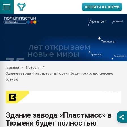
ПЕРЕЙТИ НА ФОРУМ
Продажа готового бизн
производство SPC лам
цикла
29.07.2026 ФРП помог 
заводу пластмасс" зах
ППЭ
Главная
Новости
Помощь в подборе мат
Здание завода «Пластмасс» в Тюмени будет полностью снесено
Вакуум-формовочные 
осенью
ближайшее подмосковье
Подмосковье, Москва
28.07.2026 Автоматиза
первый план в перераб
пластмасс
Здание завода «Пластмасс» в
28.07.2026 "Техноникол
Тюмени будет полностью
ситуацией на строител