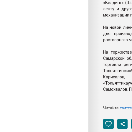
«Велдинг» (Ш
ленту и друг
механизации 
На новой лини
для производ
растворного м
На торжеств
Самарской об
торговли рег
Тольяттинск
Карисалов,
«Тольяттикау
Самохвалов. П
Читайте
твитт