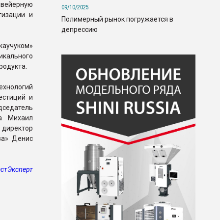
нвейерную
09/10/2025
тизации и
Полимерный рынок погружается в
депрессию
каучуком»
икального
родукта.
ехнологий
естиций и
дседатель
а Михаил
директор
за» Денис
стЭксперт