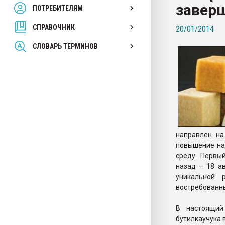
завер
ПОТРЕБИТЕЛЯМ
Armaloy PC/ABS-1IM че
СПРАВОЧНИК
20/01/2014
ПЕРЕЙТИ НА 
СЛОВАРЬ ТЕРМИНОВ
направлен на
повышение на
среду. Первы
назад – 18 а
уникальной 
востребованн
В настоящий
бутилкаучука 