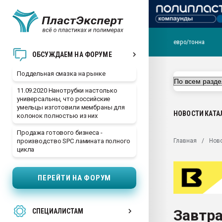
евро/тонна
Помощь в подборе мат
ОБСУЖДАЕМ НА ФОРУМЕ
Вакуум-формовочные 
Поддельная смазка на рынке
ближайшее подмосковье
Подмосковье, Москва
11.09.2020 Нанотрубки настолько
универсальны, что российские
28.07.2026 Автоматиза
умельцы изготовили мембраны для
первый план в перераб
НОВОСТИ
КАТА
колонок полностью из них
пластмасс
Продажа готового бизнеса -
28.07.2026 "Техноникол
Главная
Нов
производство SPC ламината полного
ситуацией на строител
цикла
Всё, что касается выду
бутылок
ПЕРЕЙТИ НА ФОРУМ
Материал поверхности 
вакуумного формовани
Завтра
СПЕЦИАЛИСТАМ
Продам отходы Компо
поликарбоната и АБС-п