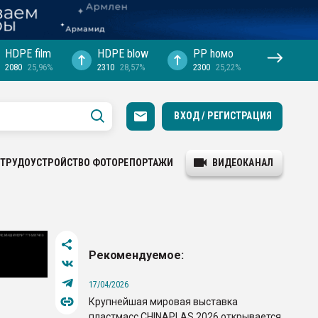
HDPE film
HDPE blow
PP hомо
2080
25,96%
2310
28,57%
2300
25,22%
ВХОД / РЕГИСТРАЦИЯ
ТРУДОУСТРОЙСТВО
ФОТОРЕПОРТАЖИ
ВИДЕОКАНАЛ
Рекомендуемое:
17/04/2026
Крупнейшая мировая выставка
пластмасс CHINAPLAS 2026 открывается