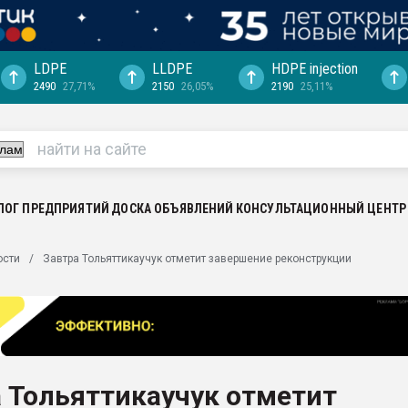
LDPE
LLDPE
HDPE injection
2490
27,71%
2150
26,05%
2190
25,11%
ериала
машины:
, с.-в.
ция выходит на
отке
ЛОГ ПРЕДПРИЯТИЙ
ДОСКА ОБЪЯВЛЕНИЙ
КОНСУЛЬТАЦИОННЫЙ ЦЕНТР
ь" довольна
ости
Завтра Тольяттикаучук отметит завершение реконструкции
ьном рынке
ва ПЭТ
пуансона для
я
 Тольяттикаучук отметит
зиция
ластика