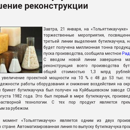
шение реконструкции
рный цвет
ФОРУМ
Завтра, 21 января, на «Тольяттикаучуке» 
торжественные мероприятия, посвящен
третьей линии выделения бутилкаучука, н
будет получена миллионная тонна продукц
пуска производства, сообщила местное
Рад
С вводом новой линии завершена ма
реконструкция всего производства бут
общей стоимостью 1,3 млрд рублей
 увеличение проектной мощности на 10 % с 48 до 53 тыс. то
дежности работы оборудования и снижение воздействия на о
й брикет бутилкаучука был получен на Куйбышевском заводе С
вгуста 1982 года. Это был первый в мире бутилкаучук, произве
растворной технологии. С тех пор продукт является прем
ым за рубежом.
 момент «Тольяттикаучук» является одним из двух произв
в стране. Автоматизированная линия по выпуску бутилкаучука пр