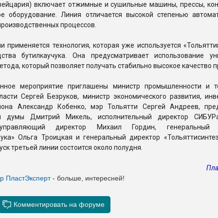
вейцария) включает отжимные и сушильные машины, прессы, ко
ое оборудование. Линия отличается высокой степенью автома
производственных процессов.
и применяется технология, которая уже используется «Тольятти
ства бутилкаучука. Она предусматривает использование ун
етода, который позволяет получать стабильно высокое качество п
енное мероприятие приглашены министр промышленности и т
ласти Сергей Безруков, министр экономического развития, инв
иона Александр Кобенко, мэр Тольятти Сергей Андреев, пре
ой думы Дмитрий Микель, исполнительный директор СИБУР
 управляющий директор Михаил Гордин, генеральный 
чука» Ольга Троицкая и генеральный директор «Тольяттисинте
уск третьей линии состоится около полудня.
Пла
ер ПластЭксперт
- больше, интересней!