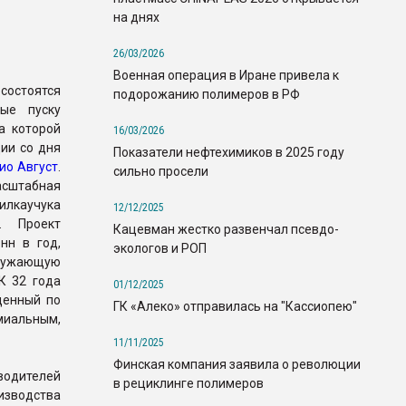
на днях
26/03/2026
Военная операция в Иране привела к
состоятся
подорожанию полимеров в РФ
ные пуску
а которой
16/03/2026
ии со дня
Показатели нефтехимиков в 2025 году
ио Август
.
сильно просели
сштабная
илкаучука
12/12/2025
. Проект
Кацевман жестко развенчал псевдо-
нн в год,
экологов и РОП
кружающую
К 32 года
01/12/2025
денный по
ГК «Алеко» отправилась на "Кассиопею"
иальным,
11/11/2025
Финская компания заявила о революции
одителей
в рециклинге полимеров
оизводства