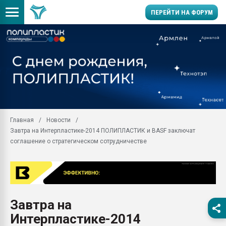
ПЕРЕЙТИ НА ФОРУМ
Продажа готового бизн
производство SPC лам
цикла
29.07.2026 ФРП помог 
заводу пластмасс" зах
ППЭ
Главная
Новости
Помощь в подборе мат
Завтра на Интерпластике-2014 ПОЛИПЛАСТИК и BASF заключат
Вакуум-формовочные 
соглашение о стратегическом сотрудничестве
ближайшее подмосковье
Подмосковье, Москва
28.07.2026 Автоматиза
первый план в перераб
пластмасс
Завтра на
28.07.2026 "Техноникол
Интерпластике-2014
ситуацией на строител