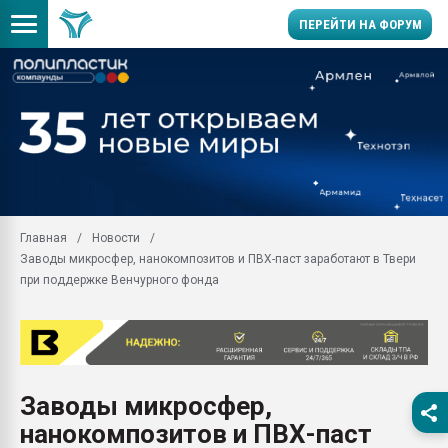
ПЕРЕЙТИ НА ФОРУМ
Продажа готового бизн
производство SPC лам
цикла
29.07.2026 ФРП помог 
заводу пластмасс" зах
ППЭ
Главная
Новости
Помощь в подборе мат
Заводы микросфер, нанокомпозитов и ПВХ-паст заработают в Твери
Вакуум-формовочные 
при поддержке Венчурного фонда
ближайшее подмосковье
Подмосковье, Москва
28.07.2026 Автоматиза
первый план в перераб
пластмасс
Заводы микросфер,
28.07.2026 "Техноникол
нанокомпозитов и ПВХ-паст
ситуацией на строител