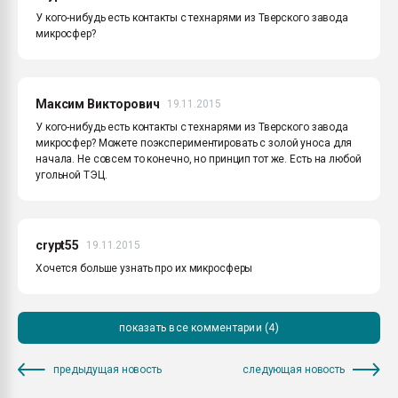
У кого-нибудь есть контакты с технарями из Тверского завода
микросфер?
Максим Викторович
19.11.2015
У кого-нибудь есть контакты с технарями из Тверского завода
микросфер? Можете поэкспериментировать с золой уноса для
начала. Не совсем то конечно, но принцип тот же. Есть на любой
угольной ТЭЦ.
crypt55
19.11.2015
Хочется больше узнать про их микросферы
показать все комментарии (4)
предыдущая новость
следующая новость