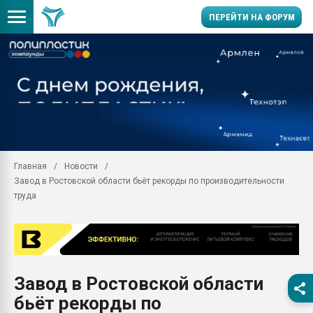
ПЕРЕЙТИ НА ФОРУМ
Продажа готового бизн
производство SPC лам
цикла
29.07.2026 ФРП помог 
заводу пластмасс" зах
ППЭ
Главная
Новости
Помощь в подборе мат
Завод в Ростовской области бьёт рекорды по производительности
Вакуум-формовочные 
труда
ближайшее подмосковье
Подмосковье, Москва
28.07.2026 Автоматиза
первый план в перераб
пластмасс
Завод в Ростовской области
28.07.2026 "Техноникол
бьёт рекорды по
ситуацией на строител