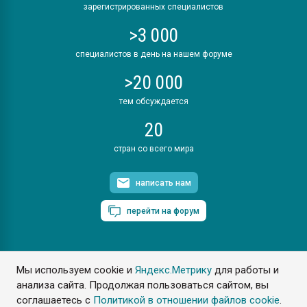
зарегистрированных специалистов
>3 000
специалистов в день на нашем форуме
>20 000
тем обсуждается
20
стран со всего мира
написать нам
перейти на форум
Мы используем cookie и
Яндекс.Метрику
для работы и
ПластЭксперт © 2006. Все права защищены
анализа сайта. Продолжая пользоваться сайтом, вы
Разрешается копирование материалов сайта с обязательной
ссылкой на www.e-plastic.ru
соглашаетесь с
Политикой в отношении файлов cookie
.