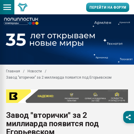
ПЕРЕЙТИ НА ФОРУМ
Помощь в подборе мат
Вакуум-формовочные 
ближайшее подмосковье
Подмосковье, Москва
28.07.2026 Автоматиза
первый план в перераб
Главная
Новости
пластмасс
Завод "вторички" за 2 миллиарда появится под Егорьевском
28.07.2026 "Техноникол
ситуацией на строител
Всё, что касается выду
бутылок
Завод "вторички" за 2
Материал поверхности 
вакуумного формовани
миллиарда появится под
Продам отходы Компо
Егорьевском
поликарбоната и АБС-п