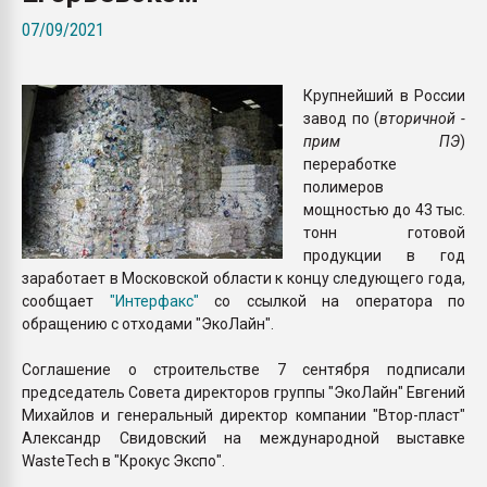
Armaloy PC/ABS-1IM че
07/09/2021
ПЕРЕЙТИ НА 
Крупнейший в России
завод по (
вторичной -
прим ПЭ
)
переработке
полимеров
мощностью до 43 тыс.
тонн готовой
продукции в год
заработает в Московской области к концу следующего года,
сообщает
"Интерфакс"
со ссылкой на оператора по
обращению с отходами "ЭкоЛайн".
Соглашение о строительстве 7 сентября подписали
председатель Совета директоров группы "ЭкоЛайн" Евгений
Михайлов и генеральный директор компании "Втор-пласт"
Александр Свидовский на международной выставке
WasteTech в "Крокус Экспо".