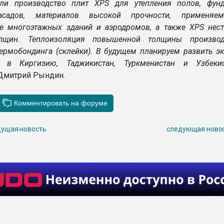
ли производство плит XPS для утепления полов, фунд
асадов, материалов высокой прочности, применяе
ве многоэтажных зданий и аэродромов, а также XPS нест
лщин. Теплоизоляция повышенной толщины производ
термобондинга (склейки). В будущем планируем развить э
е в Киргизию, Таджикистан, Туркменистан и Узбеки
Дмитрий Рындин.
ущая новость
следующая ново