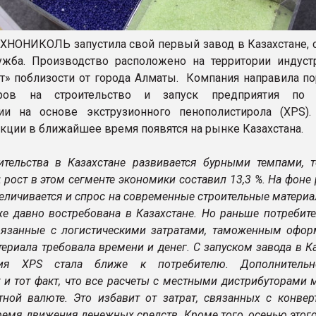
ХНОНИКОЛЬ запустила свой первый завод в Казахстане, 
ужба. Производство расположено на территории индуст
т» поблизости от города Алматы. Компания направила по
ров на строительство и запуск предприятия по 
ции на основе экструзионного пенополистирола (XPS)
укции в ближайшее время появятся на рынке Казахстана.
ительства в Казахстане развивается бурными темпами, т
рост в этом сегменте экономики составил 13,3 %. На фоне
величивается и спрос на современные строительные матери
же давно востребована в Казахстане. Но раньше потребит
вязанные c логистическими затратами, таможенным офор
ериала требовала времени и денег. С запуском завода в К
ция XPS стала ближе к потребителю. Дополнительн
т и тот факт, что все расчеты с местными дистрибуторами
тной валюте. Это избавит от затрат, связанных с конвер
ремя движения денежных средств. Кроме того, осенью этог