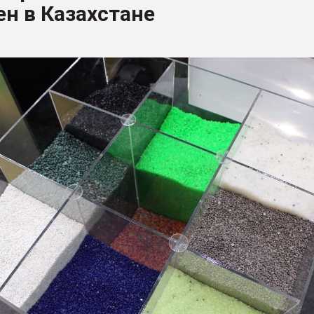
н в Казахстане
рный цвет
ФОРУМ