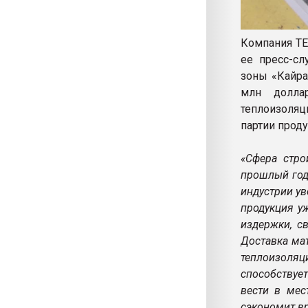
Компания ТЕ
ее пресс-сл
зоны «Кайра
млн долла
теплоизоля
партии прод
«Сфера стро
прошлый год 
индустрии у
продукция у
издержки, с
Доставка мат
теплоизоля
способствуе
вести в мес
сэкономит в