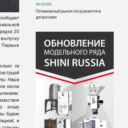
09/10/2025
Полимерный рынок погружается в
депрессию
сообщает
риальной
рядка 20
выпуску
. Первые
олько за
 растущей
алы. Наша
ели несли
млением.
азахстане
о этому
 мы будем
тацией, и
о года мы