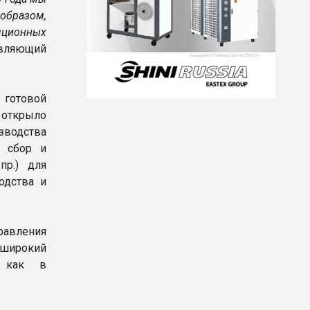
образом,
яционных
авляющий
готовой
 открыло
зводства
 сбор и
пр.) для
одства и
авления
 широкий
х как в