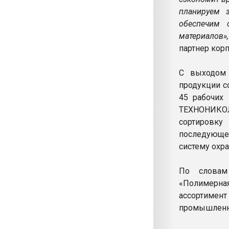
планируем з
обеспечим 
материалов»,
партнер ко
С выходом 
продукции с
45 рабочих
ТЕХНОНИКОЛ
сортировку 
последующе
систему охра
По словам
«Полимерна
ассортиме
промышленно