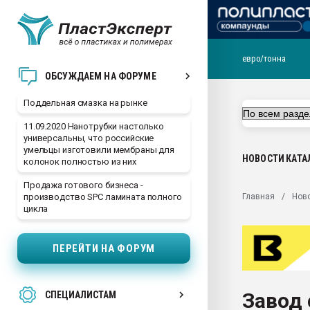
евро/тонна
Помощь в подборе мат
ОБСУЖДАЕМ НА ФОРУМЕ
Вакуум-формовочные 
Поддельная смазка на рынке
ближайшее подмосковье
Подмосковье, Москва
11.09.2020 Нанотрубки настолько
универсальны, что российские
28.07.2026 Автоматиза
умельцы изготовили мембраны для
первый план в перераб
НОВОСТИ
КАТА
колонок полностью из них
пластмасс
Продажа готового бизнеса -
28.07.2026 "Техноникол
Главная
Нов
производство SPC ламината полного
ситуацией на строител
цикла
Всё, что касается выду
бутылок
ПЕРЕЙТИ НА ФОРУМ
Материал поверхности 
вакуумного формовани
Завод 
СПЕЦИАЛИСТАМ
Продам отходы Компо
поликарбоната и АБС-п