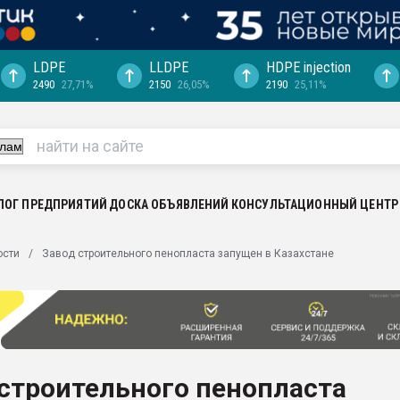
LDPE
LLDPE
HDPE injection
2490
27,71%
2150
26,05%
2190
25,11%
ериала
машины:
, с.-в.
ция выходит на
отке
ЛОГ ПРЕДПРИЯТИЙ
ДОСКА ОБЪЯВЛЕНИЙ
КОНСУЛЬТАЦИОННЫЙ ЦЕНТР
ь" довольна
ости
Завод строительного пенопласта запущен в Казахстане
ьном рынке
ва ПЭТ
пуансона для
я
строительного пенопласта
зиция
ластика