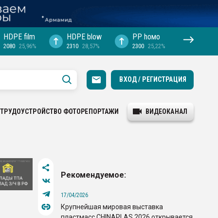
HDPE film
HDPE blow
PP hомо
2080
25,96%
2310
28,57%
2300
25,22%
ВХОД / РЕГИСТРАЦИЯ
ТРУДОУСТРОЙСТВО
ФОТОРЕПОРТАЖИ
ВИДЕОКАНАЛ
Рекомендуемое:
17/04/2026
Крупнейшая мировая выставка
пластмасс CHINAPLAS 2026 открывается