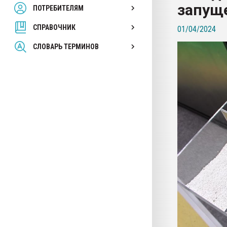
запуще
ПОТРЕБИТЕЛЯМ
Armaloy PC/ABS-1IM че
СПРАВОЧНИК
01/04/2024
ПЕРЕЙТИ НА 
СЛОВАРЬ ТЕРМИНОВ