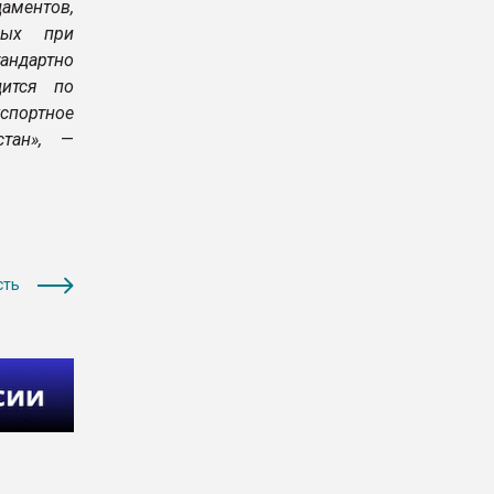
аментов,
мых при
андартно
ится по
кспортное
стан»,
—
сть