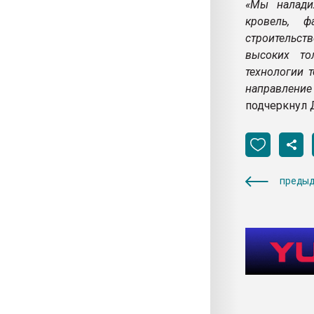
«Мы налади
кровель, ф
строительст
высоких то
технологии 
направлени
подчеркнул 
предыд