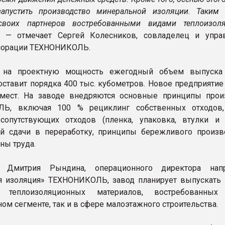
апустить производство минеральной изоляции. Таким 
своих партнеров востребованными видами теплоизол
— отмечает Сергей Колесников, совладелец и упр
рпорации ТЕХНОНИКОЛЬ.
на проектную мощность ежегодный объем выпуска 
оставит порядка 400 тыс. кубометров. Новое предприятие
 мест. На заводе внедряются основные принципы прои
Ь, включая 100 % рециклинг собственных отходов,
сопутствующих отходов (пленка, упаковка, втулки и 
й сдачи в переработку, принципы бережливого произв
ны труда.
 Дмитрия Рындина, операционного директора напр
я изоляция» ТЕХНОНИКОЛЬ, завод планирует выпускать
нт теплоизоляционных материалов, востребованны
м сегменте, так и в сфере малоэтажного строительства.