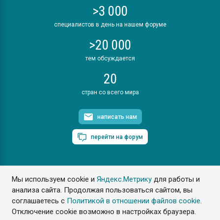
>3 000
специалистов в день на нашем форуме
>20 000
тем обсуждается
20
стран со всего мира
написать нам
перейти на форум
Мы используем cookie и
Яндекс.Метрику
для работы и
ПластЭксперт © 2006. Все права защищены
анализа сайта. Продолжая пользоваться сайтом, вы
Разрешается копирование материалов сайта с обязательной
ссылкой на www.e-plastic.ru
соглашаетесь с
Политикой в отношении файлов cookie
.
Отключение cookie возможно в настройках браузера.
Разработка сайта