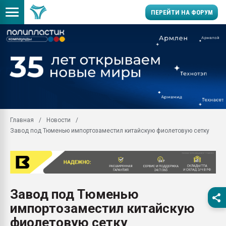
ПЕРЕЙТИ НА ФОРУМ
Продажа готового бизн
производство SPC лам
цикла
29.07.2026 ФРП помог 
заводу пластмасс" зах
ППЭ
Главная
Новости
Помощь в подборе мат
Завод под Тюменью импортозаместил китайскую фиолетовую сетку
Вакуум-формовочные 
ближайшее подмосковье
Подмосковье, Москва
28.07.2026 Автоматиза
первый план в перераб
Завод под Тюменью
пластмасс
импортозаместил китайскую
28.07.2026 "Техноникол
ситуацией на строител
фиолетовую сетку