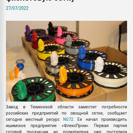
Всё, что касается выду
27/07/2022
бутылок
ПЕРЕЙТИ НА 
Завод в Тюменской области заместит потребности
российских предприятий по овощной сетке, сообщает
сегодня местный ресурс
NG72
. Ее начал производить
ишимское предприятие «ФлексПром». Первая партия
готовой продукции из полиэтилена уже поступила