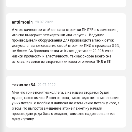
anttimonin
28.07.2022
А что с качеством этой сетки из вторички ПНД? Есть сомнения ,
что она выдержит вес картошки или капусты . Ведущие
производители оборудования для производства таких сеток
допускают использование своей вторички ПНД в пределах 3-5%,
не более. Выбраковка сетки из Китая достигает 20-30% из-за
низкой прочности и эластичности, так как скорее всего она
изготавливается из вторички или какого-то микса ПНД и ПП
технолог54
29.07.2022
Мне что то не понятно коллега, а из нашей вторички будет
лучше, таков смысл Вашего поста, никто ведь не напишет какие
у них потери. И вообще я написал не о том какие потери у кого, а
о том что импортозамещение это не пахнет ну начали
производить ради бога молодцы, только не надо все валить в
одну корзину.