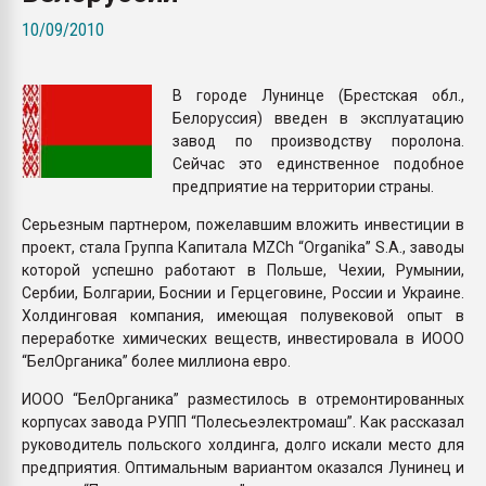
Всё, что касается выду
10/09/2010
бутылок
В городе Лунинце (Брестская обл.,
ПЕРЕЙТИ НА 
Белоруссия) введен в эксплуатацию
завод по производству поролона.
Сейчас это единственное подобное
предприятие на территории страны.
Серьезным партнером, пожелавшим вложить инвестиции в
проект, стала Группа Капитала MZCh “Organika” S.A., заводы
которой успешно работают в Польше, Чехии, Румынии,
Сербии, Болгарии, Боснии и Герцеговине, России и Украине.
Холдинговая компания, имеющая полувековой опыт в
переработке химических веществ, инвестировала в ИООО
“БелОрганика” более миллиона евро.
ИООО “БелОрганика” разместилось в отремонтированных
корпусах завода РУПП “Полесьеэлектромаш”. Как рассказал
руководитель польского холдинга, долго искали место для
предприятия. Оптимальным вариантом оказался Лунинец и