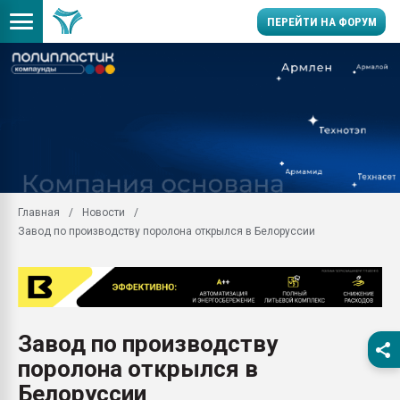
ПЕРЕЙТИ НА ФОРУМ
Продажа готового бизн
производство SPC лам
цикла
29.07.2026 ФРП помог 
заводу пластмасс" зах
ППЭ
Главная
Новости
Помощь в подборе мат
Завод по производству поролона открылся в Белоруссии
Вакуум-формовочные 
ближайшее подмосковье
Подмосковье, Москва
28.07.2026 Автоматиза
первый план в перераб
Завод по производству
пластмасс
поролона открылся в
28.07.2026 "Техноникол
ситуацией на строител
Белоруссии