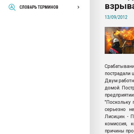
взрыв
Всё, что касается выду
СЛОВАРЬ ТЕРМИНОВ
бутылок
13/09/2012
ПЕРЕЙТИ НА 
Срабатыван
пострадали 
Двум работн
домой. Пост
предприятии
"Поскольку 
серьезно не
Лисицин. - 
комиссия, 
причины про