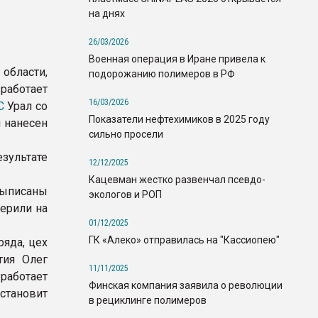
на днях
26/03/2026
Военная операция в Иране привела к
области,
подорожанию полимеров в РФ
работает
16/03/2026
С
Урал со
Показатели нефтехимиков в 2025 году
 нанесен
сильно просели
зультате
12/12/2025
Кацевман жестко развенчал псевдо-
выписаны
экологов и РОП
ерили на
01/12/2025
ГК «Алеко» отправилась на "Кассиопею"
яда, цех
тия Олег
11/11/2025
работает
Финская компания заявила о революции
становит
в рециклинге полимеров