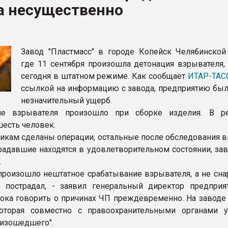
а несущественно
ва ПЭТ
ФОРУМ
Завод "Пластмасс" в городе Копейск Челябинской 
где 11 сентября произошла детонация взрывателя, 
сегодня в штатном режиме. Как сообщает
ИТАР-ТАС
ссылкой на информацию с завода, предприятию был
незначительный ущерб.
ие взрывателя произошло при сборке изделия. В ре
шесть человек.
икам сделаны операции, остальные после обследования 
радавшие находятся в удовлетворительном состоянии, зав
.
произошло нештатное срабатывание взрывателя, а не снар
 пострадал, - заявил генеральный директор предприя
Пока говорить о причинах ЧП преждевременно. На заводе 
которая совместно с правоохранительными органами у
изошедшего".