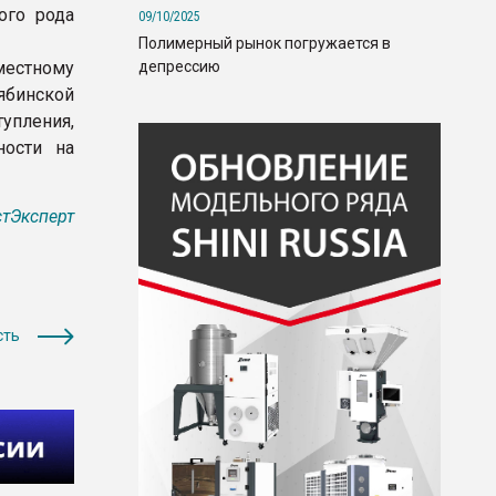
ого рода
09/10/2025
Полимерный рынок погружается в
депрессию
местному
ябинской
пления,
ности на
тЭксперт
сть