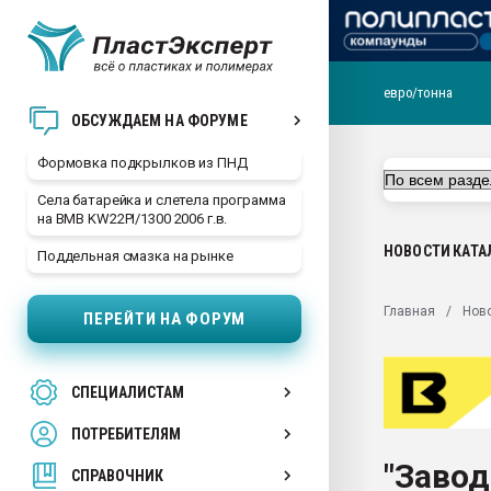
евро/тонна
Продажа готового бизн
ОБСУЖДАЕМ НА ФОРУМЕ
производство SPC лам
цикла
Формовка подкрылков из ПНД
29.07.2026 ФРП помог 
Села батарейка и слетела программа
заводу пластмасс" зах
на BMB KW22PI/1300 2006 г.в.
ППЭ
НОВОСТИ
КАТА
Поддельная смазка на рынке
Помощь в подборе мат
Вакуум-формовочные 
Главная
Нов
ПЕРЕЙТИ НА ФОРУМ
ближайшее подмосковье
Подмосковье, Москва
28.07.2026 Автоматиза
СПЕЦИАЛИСТАМ
первый план в перераб
пластмасс
ПОТРЕБИТЕЛЯМ
28.07.2026 "Техноникол
"Завод
ситуацией на строител
СПРАВОЧНИК