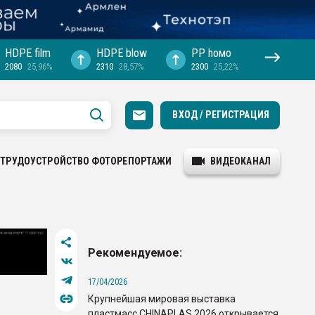
HDPE film
HDPE blow
PP hомо
2080
25,96%
2310
28,57%
2300
25,22%
ВХОД / РЕГИСТРАЦИЯ
ТРУДОУСТРОЙСТВО
ФОТОРЕПОРТАЖИ
ВИДЕОКАНАЛ
Рекомендуемое:
17/04/2026
Крупнейшая мировая выставка
пластмасс CHINAPLAS 2026 открывается