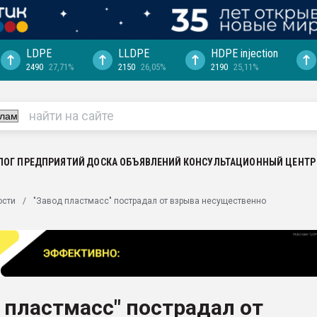
LDPE
LLDPE
HDPE injection
2490
27,71%
2150
26,05%
2190
25,11%
еса -
ината полного
"Ижевскому
ватить рынок
ЛОГ ПРЕДПРИЯТИЙ
ДОСКА ОБЪЯВЛЕНИЙ
КОНСУЛЬТАЦИОННЫЙ ЦЕНТР
ериала
машины:
ости
"Завод пластмасс" пострадал от взрыва несущественно
, с.-в.
ция выходит на
отке
ь" довольна
 пластмасс" пострадал от
ьном рынке