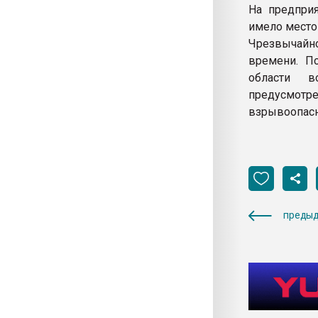
На предприя
имело место 
Чрезвычайно
времени. П
области в
предусмотр
взрывоопасн
предыд