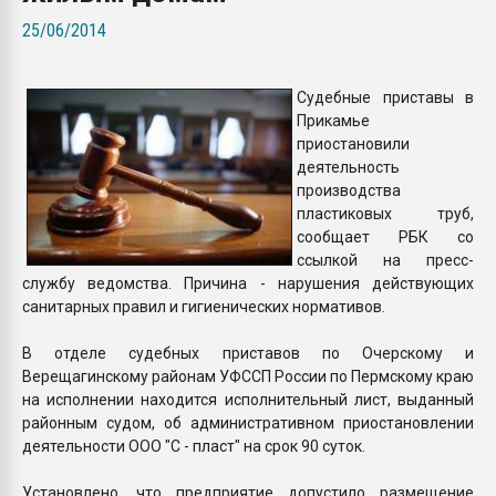
пластмасс
25/06/2014
28.07.2026 "Техноникол
ситуацией на строител
Судебные приставы в
Прикамье
ПЕРЕЙТИ НА 
приостановили
деятельность
производства
пластиковых труб,
сообщает РБК со
ссылкой на пресс-
службу ведомства. Причина - нарушения действующих
санитарных правил и гигиенических нормативов.
В отделе судебных приставов по Очерскому и
Верещагинскому районам УФССП России по Пермскому краю
на исполнении находится исполнительный лист, выданный
районным судом, об административном приостановлении
деятельности ООО "С - пласт" на срок 90 суток.
Установлено, что предприятие допустило размещение