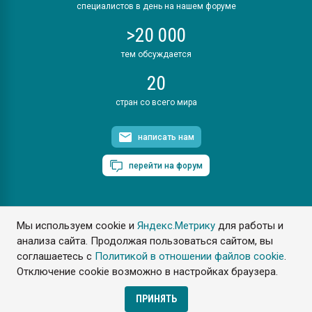
специалистов в день на нашем форуме
>20 000
тем обсуждается
20
стран со всего мира
написать нам
перейти на форум
Мы используем cookie и
Яндекс.Метрику
для работы и
ПластЭксперт © 2006. Все права защищены
анализа сайта. Продолжая пользоваться сайтом, вы
Разрешается копирование материалов сайта с обязательной
ссылкой на www.e-plastic.ru
соглашаетесь с
Политикой в отношении файлов cookie
.
Отключение cookie возможно в настройках браузера.
Разработка сайта
ПРИНЯТЬ