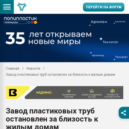
ПЕРЕЙТИ НА ФОРУМ
11.09.2020 Нанотрубки
универсальны, что рос
умельцы изготовили м
колонок полностью из 
Продажа готового бизн
производство SPC лам
цикла
Главная
Новости
Завод пластиковых труб остановлен за близость к жилым домам
29.07.2026 ФРП помог 
заводу пластмасс" зах
ППЭ
Помощь в подборе мат
Вакуум-формовочные 
Завод пластиковых труб
ближайшее подмосковье
Подмосковье, Москва
остановлен за близость к
28.07.2026 Автоматиза
жилым домам
первый план в перераб